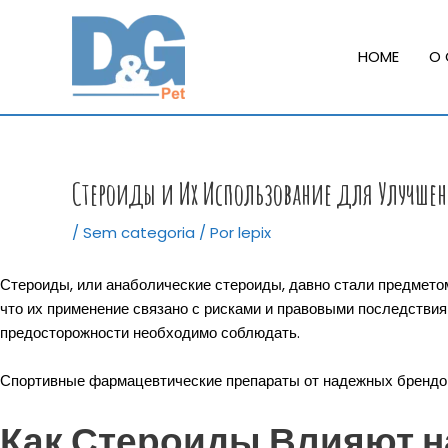
Ir
para
HOME
O 
o
conteúdo
Стероиды и Их Использование для Улучшен
/
Sem categoria
/ Por
lepix
Стероиды, или анаболические стероиды, давно стали предметом
что их применение связано с рисками и правовыми последствиям
предосторожности необходимо соблюдать.
Спортивные фармацевтические препараты от надежных брендо
Как Стероиды Влияют н