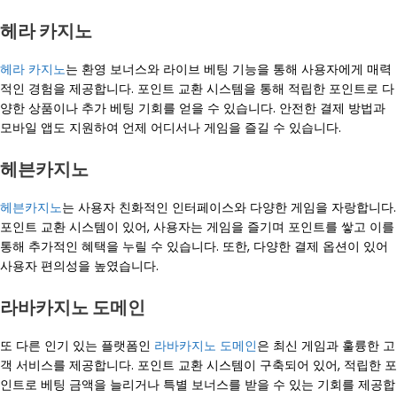
헤라 카지노
헤라 카지노
는 환영 보너스와 라이브 베팅 기능을 통해 사용자에게 매력
적인 경험을 제공합니다. 포인트 교환 시스템을 통해 적립한 포인트로 다
양한 상품이나 추가 베팅 기회를 얻을 수 있습니다. 안전한 결제 방법과
모바일 앱도 지원하여 언제 어디서나 게임을 즐길 수 있습니다.
헤븐카지노
헤븐카지노
는 사용자 친화적인 인터페이스와 다양한 게임을 자랑합니다.
포인트 교환 시스템이 있어, 사용자는 게임을 즐기며 포인트를 쌓고 이를
통해 추가적인 혜택을 누릴 수 있습니다. 또한, 다양한 결제 옵션이 있어
사용자 편의성을 높였습니다.
라바카지노 도메인
또 다른 인기 있는 플랫폼인
라바카지노 도메인
은 최신 게임과 훌륭한 고
객 서비스를 제공합니다. 포인트 교환 시스템이 구축되어 있어, 적립한 포
인트로 베팅 금액을 늘리거나 특별 보너스를 받을 수 있는 기회를 제공합