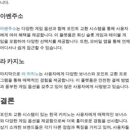
니다.
아벤주소
아벤주소
는 다양한 게임 옵션과 함께 포인트 교환 시스템을 통해 사용자
에게 여러 혜택을 제공합니다. 이 플랫폼은 최신 슬롯 게임과 테이블 게
임을 포함하여 다양한 선택지를 제공합니다. 또한, 모바일 앱을 통해 언제
어디서나 쉽게 접근할 수 있습니다.
라 카지노
마지막으로
라 카지노
는 사용자에게 다양한 보너스와 포인트 교환 프로
그램을 통해 매력적인 경험을 제공합니다. 이 플랫폼은 안전한 결제 방법
과 풍부한 게임 옵션을 갖추고 있어 많은 사용자에게 사랑받고 있습니다.
결론
포인트 교환 시스템이 있는 한국 카지노는 사용자에게 매력적인 보너스
와 다양한 게임 옵션을 제공함으로써 더욱 흥미로운 경험을 선사합니다.
상기 소개한 브랜드들은 각기 다른 장점과 특징을 가지고 있어, 사용자들