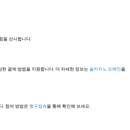
험을 선사합니다.
양한 결제 방법을 지원합니다. 더 자세한 정보는
솔카지노 도메인
을
다. 참여 방법은
짱구접속
을 통해 확인해 보세요.