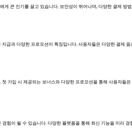
게 큰 인기를 끌고 있습니다. 보안성이 뛰어나며, 다양한 결제 방법
 지급과 다양한 프로모션이 특징입니다. 사용자들은 다양한 결제 옵션
 첫 가입 시 제공되는 보너스와 다양한 프로모션을 통해 사용자들은 
경험이 될 수 있습니다. 다양한 플랫폼을 통해 최신 기능을 미리 경