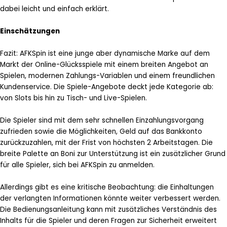
dabei leicht und einfach erklärt.
Einschätzungen
Fazit: AFKSpin ist eine junge aber dynamische Marke auf dem
Markt der Online-Glücksspiele mit einem breiten Angebot an
Spielen, modernen Zahlungs-Variablen und einem freundlichen
Kundenservice. Die Spiele-Angebote deckt jede Kategorie ab:
von Slots bis hin zu Tisch- und Live-Spielen.
Die Spieler sind mit dem sehr schnellen Einzahlungsvorgang
zufrieden sowie die Möglichkeiten, Geld auf das Bankkonto
zurückzuzahlen, mit der Frist von höchsten 2 Arbeitstagen. Die
breite Palette an Boni zur Unterstützung ist ein zusätzlicher Grund
für alle Spieler, sich bei AFKSpin zu anmelden.
Allerdings gibt es eine kritische Beobachtung: die Einhaltungen
der verlangten Informationen könnte weiter verbessert werden.
Die Bedienungsanleitung kann mit zusätzliches Verständnis des
Inhalts für die Spieler und deren Fragen zur Sicherheit erweitert