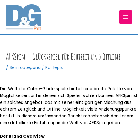
Ir
para
MEN
o
conteúdo
PRIN
AFKSpin – Glücksspiel für Echtzeit und Offline
/
Sem categoria
/ Por
lepix
Die Welt der Online-Glücksspiele bietet eine breite Palette von
Möglichkeiten, unter denen sich Spieler wählen können. AFKSpin ist
ein solches Angebot, das mit seiner einzigartigen Mischung aus
echtem Zeitglück und Offline-Möglichkeit viele Anziehungspunkte
besitzt. In diesem umfassenden Bericht möchten wir den Lesern
eine detaillierte Einführung in die Welt von AFKSpin geben.
Der Brand Overview