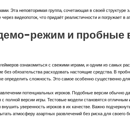
и. Эта неповторимая группа, сочетающая в своей структуре эл
через видеопоток, что придаёт реалистичности и погружает в а
 демо-режим и пробные 
 геймеров ознакомиться с свежими играми, и одним из самых р
 без обязательства расходовать настоящие средства. В пробно
определить сложность. Это самое особенно существенно для нов
завлечении потенциальных игроков. Подобные версии обычно д
 с полной версии игры. Тестовые модели становятся отличным 
 внушить уверенность игроков в их качестве. Важно подчеркну
пытать атмосферу азартных развлечений без риска для своего 