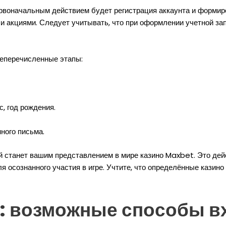
рвоначальным действием будет регистрация аккаунта и формиров
и акциями. Следует учитывать, что при оформлении учетной зап
жеперечисленные этапы:
, год рождения.
ного письма.
 станет вашим представлением в мире казино Maxbet. Это дей
 осознанного участия в игре. Учтите, что определённые казино
е: возможные способы в