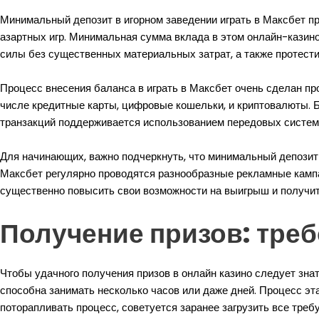
Минимальный депозит в игорном заведении играть в Максбет пр
азартных игр. Минимальная сумма вклада в этом онлайн-казино 
силы без существенных материальных затрат, а также протести
Процесс внесения баланса в играть в Максбет очень сделан пр
числе кредитные карты, цифровые кошельки, и криптовалюты. 
транзакций поддерживается использованием передовых систем 
Для начинающих, важно подчеркнуть, что минимальный депозит 
Максбет регулярно проводятся разнообразные рекламные кампан
существенно повысить свои возможности на выигрыш и получит
Получение призов: треб
Чтобы удачного получения призов в онлайн казино следует зн
способна занимать несколько часов или даже дней. Процесс э
поторапливать процесс, советуется заранее загрузить все треб