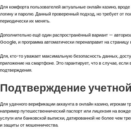
Для комфорта пользователей актуальные онлайн казино, вроде 
логину и паролю. Данный проверенный подход, но требует от 
периодически их менять.
Дополнительно ещё один распространённый вариант — авториза
Google, и программа автоматически перенаправит на страницу 
Для, кто-то уважает максимальную безопасность данных, дост
приложение на смартфоне. Это гарантирует, что в случае, если
подтверждения.
Подтверждение учетной
Для удачного верификации аккаунта в онлайн казино, игрокам
например путешественнический паспорт или лицензия на вожде
услуги или банковской выписки, датированной не более чем т
и защиты от мошенничества.