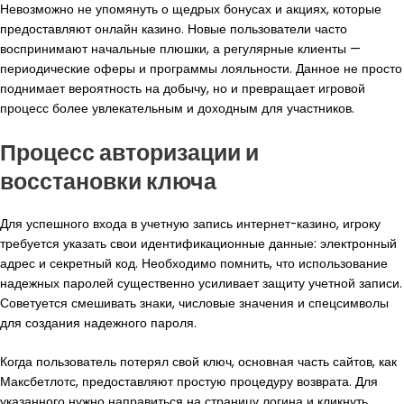
Невозможно не упомянуть о щедрых бонусах и акциях, которые
предоставляют онлайн казино. Новые пользователи часто
воспринимают начальные плюшки, а регулярные клиенты —
периодические оферы и программы лояльности. Данное не просто
поднимает вероятность на добычу, но и превращает игровой
процесс более увлекательным и доходным для участников.
Процесс авторизации и
восстановки ключа
Для успешного входа в учетную запись интернет-казино, игроку
требуется указать свои идентификационные данные: электронный
адрес и секретный код. Необходимо помнить, что использование
надежных паролей существенно усиливает защиту учетной записи.
Советуется смешивать знаки, числовые значения и спецсимволы
для создания надежного пароля.
Когда пользователь потерял свой ключ, основная часть сайтов, как
Максбетлотс, предоставляют простую процедуру возврата. Для
указанного нужно направиться на страницу логина и кликнуть