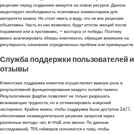
рецензии перед созданием аккаунта на новом ресурсе. Данное
акцентирует необходимость позитивных комментариев для
авторитета казино. Но стоит иметь в виду, что не все рецензии
объективны. Часть из них возможно, будут итогом эмоций после
поражения или в противовес, — восторга от победы. Поэтому
важно анализировать обзоры комплексно, обращая внимание на
регулярность означения определенных проблем или преимуществ.
Служба поддержки пользователей и
отзывы
Клиентская поддержка клиентов осуществляет важную роль в
результативной функционировании каждого онлайн-казино.
Результативная фидбэк позволяет не только разрешать
возникающие трудности, но и оптимизировать юзерский
экспириенс. Крайне важно, чтобы поддержка была доступна 24/7,
обеспечивая незамедлительное решение запросов через
различные методы: чат, e-mail, или звонок. По данным
исследований, 75% геймеров склоняются к тому, чтобы