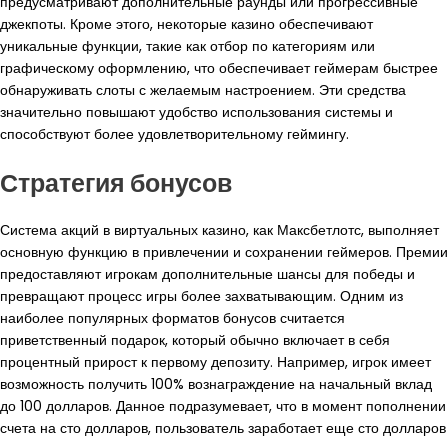
предусматривают дополнительные раунды или прогрессивные
джекпоты. Кроме этого, некоторые казино обеспечивают
уникальные функции, такие как отбор по категориям или
графическому оформлению, что обеспечивает геймерам быстрее
обнаруживать слоты с желаемым настроением. Эти средства
значительно повышают удобство использования системы и
способствуют более удовлетворительному геймингу.
Стратегия бонусов
Система акций в виртуальных казино, как Максбетлотс, выполняет
основную функцию в привлечении и сохранении геймеров. Премии
предоставляют игрокам дополнительные шансы для победы и
превращают процесс игры более захватывающим. Одним из
наиболее популярных форматов бонусов считается
приветственный подарок, который обычно включает в себя
процентный прирост к первому депозиту. Например, игрок имеет
возможность получить 100% вознаграждение на начальный вклад
до 100 долларов. Данное подразумевает, что в момент пополнении
счета на сто долларов, пользователь заработает еще сто долларов