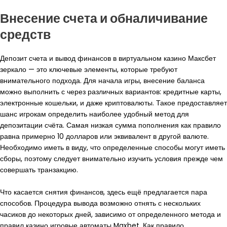
Внесение счета и обналичивание
средств
Депозит счета и вывод финансов в виртуальном казино Максбет
зеркало — это ключевые элементы, которые требуют
внимательного подхода. Для начала игры, внесение баланса
можно выполнить с через различных вариантов: кредитные карты,
электронные кошельки, и даже криптовалюты. Такое предоставляет
шанс игрокам определить наиболее удобный метод для
депозитации счёта. Самая низкая сумма пополнения как правило
равна примерно 10 долларов или эквивалент в другой валюте.
Необходимо иметь в виду, что определенные способы могут иметь
сборы, поэтому следует внимательно изучить условия прежде чем
совершать транзакцию.
Что касается снятия финансов, здесь ещё предлагается пара
способов. Процедура вывода возможно отнять с нескольких
часиков до некоторых дней, зависимо от определенного метода и
правил казино игровые автоматы Maxbet. Как правило