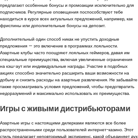
предлагают особенные бонусы и промоакции исключительно для
подписчиков. Регулярные оповещения поспособствуют тебе
находиться в курсе всех актуальных предложений, например, как
фриспины или дополнительные бонусы на депозит.
Дополнительный один способ никак не упустить доходные
предложения — это включение в программах лояльности.
Азартные клубы часто поощряют лояльных геймеров, давая им
специальные преимущества, включая увеличенные ограничения
на кэш-аут или индивидуальные награды. Участие в подобных
акциях способно значительно расширить ваши возможности на
добычу и снизить расходы на азартные развлечения. Не забывайте
также просматривать условия предложений, чтобы предотвратить
недоразумений и максимально использовать их преимущества.
Игры с живыми дистрибьюторами
Азартные игры с настоящими дилерками являются все более
распространенными среди пользователей интернет-казино. Этот
стиль предлагает неповторимый экспириенс, какой объединяет дух