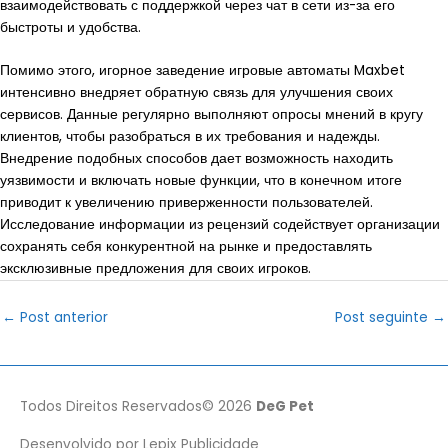
взаимодействовать с поддержкой через чат в сети из-за его
быстроты и удобства.
Помимо этого, игорное заведение игровые автоматы Maxbet
интенсивно внедряет обратную связь для улучшения своих
сервисов. Данные регулярно выполняют опросы мнений в кругу
клиентов, чтобы разобраться в их требования и надежды.
Внедрение подобных способов дает возможность находить
уязвимости и включать новые функции, что в конечном итоге
приводит к увеличению приверженности пользователей.
Исследование информации из рецензий содействует организации
сохранять себя конкурентной на рынке и предоставлять
эксклюзивные предложения для своих игроков.
Post
←
Post anterior
Post seguinte
→
navigation
Todos Direitos Reservados© 2026
DeG Pet
Desenvolvido por
Lepix Publicidade