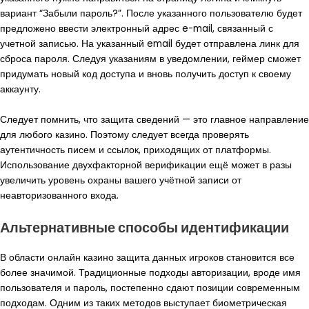
вариант “Забыли пароль?”. После указанного пользователю будет
предложено ввести электронный адрес e-mail, связанный с
учетной записью. На указанный email будет отправлена линк для
сброса пароля. Следуя указаниям в уведомлении, геймер сможет
придумать новый код доступа и вновь получить доступ к своему
аккаунту.
Следует помнить, что защита сведений — это главное направление
для любого казино. Поэтому следует всегда проверять
аутентичность писем и ссылок, приходящих от платформы.
Использование двухфакторной верификации ещё может в разы
увеличить уровень охраны вашего учётной записи от
неавторизованного входа.
Альтернативные способы идентификации
В области онлайн казино защита данных игроков становится все
более значимой. Традиционные подходы авторизации, вроде имя
пользователя и пароль, постепенно сдают позиции современным
подходам. Одним из таких методов выступает биометрическая