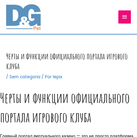
Ir
para
MEN
o
conteúdo
PRIN
Черты и функции официального портала игрового
клуба
/
Sem categoria
/ Por
lepix
Черты и функции официального
портала игрового клуба
Главный портал виртуального казино — это не просто платформа