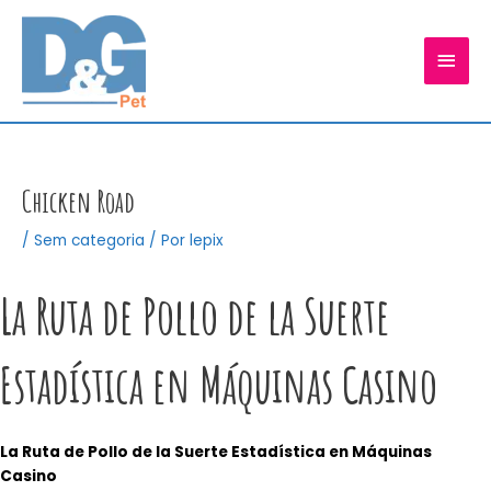
Ir
para
MEN
o
conteúdo
PRIN
Chicken Road
/
Sem categoria
/ Por
lepix
La Ruta de Pollo de la Suerte
Estadística en Máquinas Casino
La Ruta de Pollo de la Suerte Estadística en Máquinas
Casino