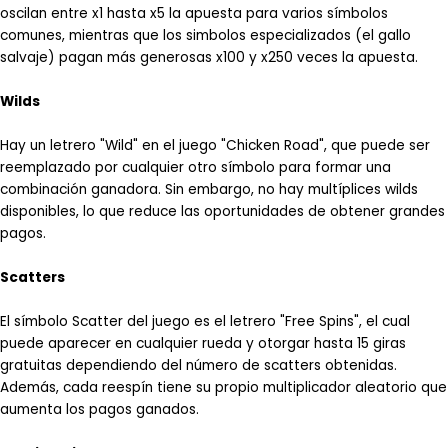
oscilan entre x1 hasta x5 la apuesta para varios símbolos
comunes, mientras que los simbolos especializados (el gallo
salvaje) pagan más generosas x100 y x250 veces la apuesta.
Wilds
Hay un letrero "Wild" en el juego "Chicken Road", que puede ser
reemplazado por cualquier otro símbolo para formar una
combinación ganadora. Sin embargo, no hay multíplices wilds
disponibles, lo que reduce las oportunidades de obtener grandes
pagos.
Scatters
El símbolo Scatter del juego es el letrero "Free Spins", el cual
puede aparecer en cualquier rueda y otorgar hasta 15 giras
gratuitas dependiendo del número de scatters obtenidas.
Además, cada reespín tiene su propio multiplicador aleatorio que
aumenta los pagos ganados.