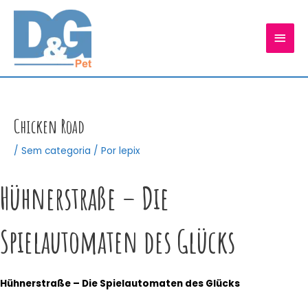
Ir
para
MEN
o
conteúdo
PRIN
Chicken Road
/
Sem categoria
/ Por
lepix
Hühnerstraße – Die
Spielautomaten des Glücks
Hühnerstraße – Die Spielautomaten des Glücks