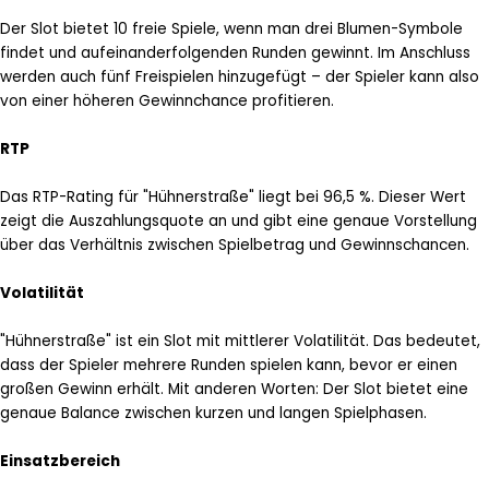
Der Slot bietet 10 freie Spiele, wenn man drei Blumen-Symbole
findet und aufeinanderfolgenden Runden gewinnt. Im Anschluss
werden auch fünf Freispielen hinzugefügt – der Spieler kann also
von einer höheren Gewinnchance profitieren.
RTP
Das RTP-Rating für "Hühnerstraße" liegt bei 96,5 %. Dieser Wert
zeigt die Auszahlungsquote an und gibt eine genaue Vorstellung
über das Verhältnis zwischen Spielbetrag und Gewinnschancen.
Volatilität
"Hühnerstraße" ist ein Slot mit mittlerer Volatilität. Das bedeutet,
dass der Spieler mehrere Runden spielen kann, bevor er einen
großen Gewinn erhält. Mit anderen Worten: Der Slot bietet eine
genaue Balance zwischen kurzen und langen Spielphasen.
Einsatzbereich