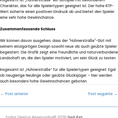
Insgesamt ist „Hühnerstraße“ ein Slotspiel mit besonderem
Charakter, das für alle Spielertypen geeignet ist. Der hohe RTP-
Wert sicherte einen positiven Eindruck ab und bietet den Spieler
eine sehr hohe Gewinnchance.
Zusammenfassende Schluss
Wir können davon ausgehen, dass der "Hühnerstraße"-Slot mit
seinem einzigartigen Design sowohl neue als auch geübte Spieler
begeistert. Die Grafik zeigt eine freundliche und naturverbundene
Landschaft an, die den Spieler motiviert, um sein Glück zu testen.
Insgesamt ist „Hühnerstraße“ für alle Spielertypen geeignet: Egal
ob neugierige Neulinge oder geübte Glücksjäger – hier werden
auch besonders hohe Gewinnschancen geboten.
Post
←
Post anterior
Post seguinte
→
navigation
Todos Direitos Reservados© 2026
DeG Pet