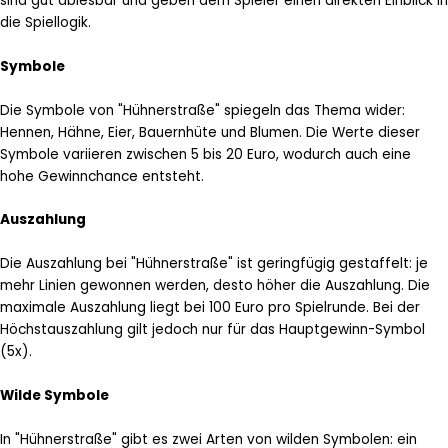
sind gut ablesbar und geben dem Spieler einen direkten Einblick in
die Spiellogik.
Symbole
Die Symbole von "Hühnerstraße" spiegeln das Thema wider:
Hennen, Hähne, Eier, Bauernhüte und Blumen. Die Werte dieser
Symbole variieren zwischen 5 bis 20 Euro, wodurch auch eine
hohe Gewinnchance entsteht.
Auszahlung
Die Auszahlung bei "Hühnerstraße" ist geringfügig gestaffelt: je
mehr Linien gewonnen werden, desto höher die Auszahlung. Die
maximale Auszahlung liegt bei 100 Euro pro Spielrunde. Bei der
Höchstauszahlung gilt jedoch nur für das Hauptgewinn-Symbol
(5x).
Wilde Symbole
In "Hühnerstraße" gibt es zwei Arten von wilden Symbolen: ein