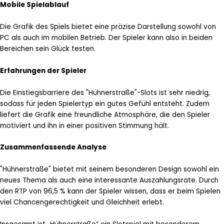
Mobile Spielablauf
Die Grafik des Spiels bietet eine präzise Darstellung sowohl von
PC als auch im mobilen Betrieb. Der Spieler kann also in beiden
Bereichen sein Glück testen.
Erfahrungen der Spieler
Die Einstiegsbarriere des "Hühnerstraße"-Slots ist sehr niedrig,
sodass für jeden Spielertyp ein gutes Gefühl entsteht. Zudem
liefert die Grafik eine freundliche Atmosphäre, die den Spieler
motiviert und ihn in einer positiven Stimmung hält.
Zusammenfassende Analyse
"Hühnerstraße" bietet mit seinem besonderen Design sowohl ein
neues Thema als auch eine interessante Auszahlungsrate. Durch
den RTP von 96,5 % kann der Spieler wissen, dass er beim Spielen
viel Chancengerechtigkeit und Gleichheit erlebt.