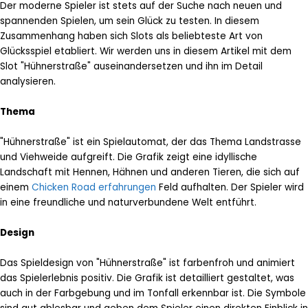
Der moderne Spieler ist stets auf der Suche nach neuen und
spannenden Spielen, um sein Glück zu testen. In diesem
Zusammenhang haben sich Slots als beliebteste Art von
Glücksspiel etabliert. Wir werden uns in diesem Artikel mit dem
Slot "Hühnerstraße" auseinandersetzen und ihn im Detail
analysieren.
Thema
"Hühnerstraße" ist ein Spielautomat, der das Thema Landstrasse
und Viehweide aufgreift. Die Grafik zeigt eine idyllische
Landschaft mit Hennen, Hähnen und anderen Tieren, die sich auf
einem
Chicken Road erfahrungen
Feld aufhalten. Der Spieler wird
in eine freundliche und naturverbundene Welt entführt.
Design
Das Spieldesign von "Hühnerstraße" ist farbenfroh und animiert
das Spielerlebnis positiv. Die Grafik ist detailliert gestaltet, was
auch in der Farbgebung und im Tonfall erkennbar ist. Die Symbole