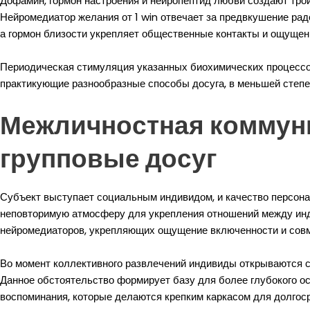
Дофамин, гормон настроения и нейропептид любви создают трой
Нейромедиатор желания от 1 win отвечает за предвкушение ра
а гормон близости укрепляет общественные контакты и ощущен
Периодическая стимуляция указанных биохимических процессов
практикующие разнообразные способы досуга, в меньшей степе
Межличностная коммуни
групповые досуг
Субъект выступает социальным индивидом, и качество персон
неповторимую атмосферу для укрепления отношений между инд
нейромедиаторов, укрепляющих ощущение включенности и совм
Во момент коллективного развлечений индивиды открываются с
Данное обстоятельство формирует базу для более глубокого 
воспоминания, которые делаются крепким каркасом для долгоср