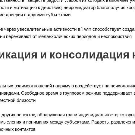
ственность “веществ радости”, любой из которых выполняет ун
дости и мотивацию к действию, нейромедиатор благополучия ко
ие доверия с другими субъектами.
 через увеселительные активности в 1 win способствует созда
ни переживают от меланхолических периодов и неспокойствия.
кация и консолидация к
альных взаимоотношений напрямую воздействует на психологич
ивидами. Свободное время в групповом режиме поддерживает в
естной близости.
 других аспектов, обнаруживая грани индивидуальности, котор
осмысления и понимания между субъектами. Радость, развлече
очных контактов.