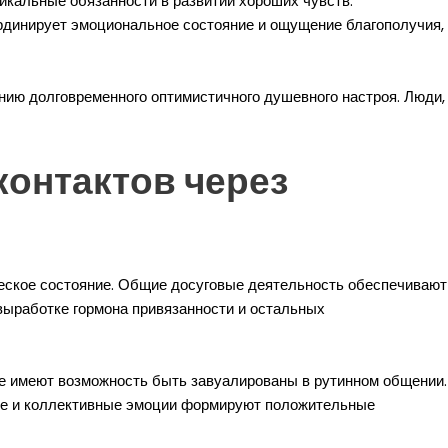
икальные обязанности в развитии хороших чувств.
ординирует эмоциональное состояние и ощущение благополучия,
нию долговременного оптимистичного душевного настроя. Люди,
онтактов через
еское состояние. Общие досуговые деятельность обеспечивают
ыработке гормона привязанности и остальных
ые имеют возможность быть завуалированы в рутинном общении.
ние и коллективные эмоции формируют положительные