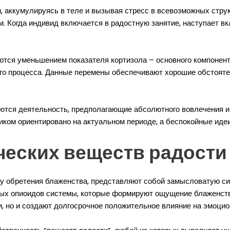
 аккумулируясь в теле и вызывая стресс в всевозможных струк
 Когда индивид включается в радостную занятие, наступает вк
аются уменьшением показателя кортизола – основного компонен
ого процесса. Данные перемены обеспечивают хорошие обстояте
тся деятельность, предполагающие абсолютного вовлечения и с
иком ориентировано на актуальном периоде, а беспокойные идеи
еских веществ радости 
зу обретения блаженства, представляют собой замысловатую с
ых опиоидов системы, которые формируют ощущение блаженства
, но и создают долгосрочное положительное влияние на эмоцио