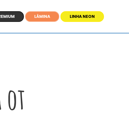
REMIUM
LÂMINA
LINHA NEON
 от