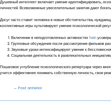
Душевный интеллект включает умение идентифицировать, осозн
личностей. Всевозможные увеселительные занятия дают бога
Досуг часто ставит человека в новые обстоятельства, нуждаю
коллективные игры культивируют умения психологической регу
Включение в неподготовленных активностях
1win
усоверш
Групповые обсуждения после рассмотрения фильмов раз
Звуковые уроки интенсифицируют умение к бессловесн
Социальная деятельность в развлекательных инициатив
Пошаговое углубление психологического репертуара через мно
учится эффективнее понимать собственную личность, свои реак
Post
←
Post anterior
navigation