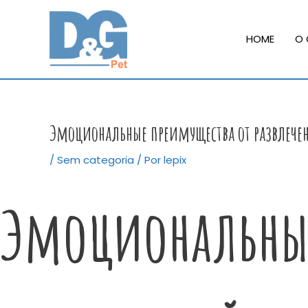
Ir
para
HOME
O 
o
conteúdo
Эмоциональные преимущества от развлече
/
Sem categoria
/ Por
lepix
Эмоциональные