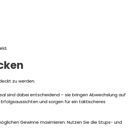
eld.
ecken
tdeckt zu werden.
eveal sind dabei entscheidend – sie bringen Abwechslung auf
 Erfolgsaussichten und sorgen für ein taktischeres
re möglichen Gewinne maximieren. Nutzen Sie die Stups- und