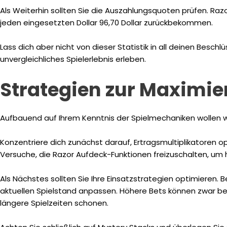
Als Weiterhin sollten Sie die Auszahlungsquoten prüfen. Razo
jeden eingesetzten Dollar 96,70 Dollar zurückbekommen.
Lass dich aber nicht von dieser Statistik in all deinen Be
unvergleichliches Spielerlebnis erleben.
Strategien zur Maximie
Aufbauend auf Ihrem Kenntnis der Spielmechaniken wollen wi
Konzentriere dich zunächst darauf, Ertragsmultiplikatoren op
Versuche, die Razor Aufdeck-Funktionen freizuschalten, um 
Als Nächstes sollten Sie Ihre Einsatzstrategien optimieren. 
aktuellen Spielstand anpassen. Höhere Bets können zwar be
längere Spielzeiten schonen.