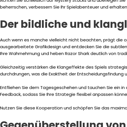
Achten Sie schließlich auf Mystery Stacks und überlegen Si
beherrschen, verbessern Sie Ihr Spielabenteuer und erhalte
Der bildliche und klangl
Auch wenn es manche vielleicht nicht beachten, prägt die op
ausgearbeitete Grafikdesign und entdecken Sie die subtil
Ihre Wahrnehmung und heben Razor Shark deutlich von tradi
Gleichzeitig verstärken die Klangeffekte des Spiels strat
durchdrungen, was die Exaktheit der Entscheidungsfindung 
Entfliehen Sie dem Tagesgeschehen und tauchen Sie ein in d
Feedback, sodass Sie Ihre Strategie flexibel anpassen könne
Nutzen Sie diese Kooperation und schöpfen Sie das maxima
Gegenüberstellung von