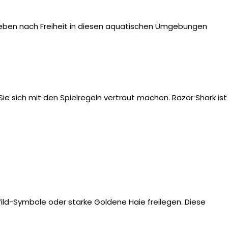
Streben nach Freiheit in diesen aquatischen Umgebungen
Sie sich mit den Spielregeln vertraut machen. Razor Shark ist
Wild-Symbole oder starke Goldene Haie freilegen. Diese