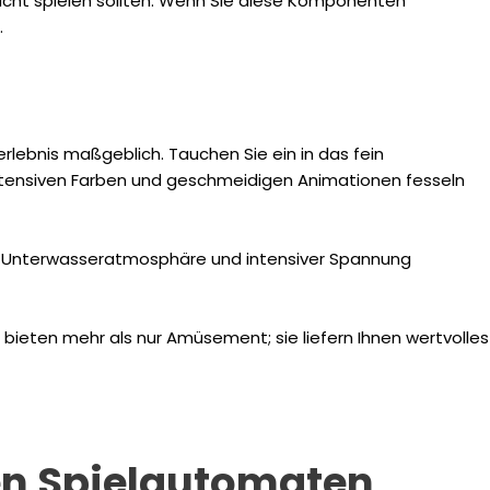
dacht spielen sollten. Wenn Sie diese Komponenten
.
rlebnis maßgeblich. Tauchen Sie ein in das fein
intensiven Farben und geschmeidigen Animationen fesseln
ner Unterwasseratmosphäre und intensiver Spannung
bieten mehr als nur Amüsement; sie liefern Ihnen wertvolles
en Spielautomaten