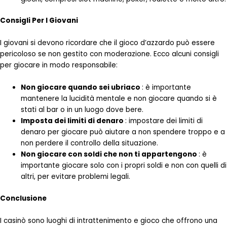
Consigli Per I Giovani
I giovani si devono ricordare che il gioco d’azzardo può essere
pericoloso se non gestito con moderazione. Ecco alcuni consigli
per giocare in modo responsabile:
Non giocare quando sei ubriaco
: è importante
mantenere la lucidità mentale e non giocare quando si è
stati al bar o in un luogo dove bere.
Imposta dei limiti di denaro
: impostare dei limiti di
denaro per giocare può aiutare a non spendere troppo e a
non perdere il controllo della situazione.
Non giocare con soldi che non ti appartengono
: è
importante giocare solo con i propri soldi e non con quelli di
altri, per evitare problemi legali.
Conclusione
I casinò sono luoghi di intrattenimento e gioco che offrono una