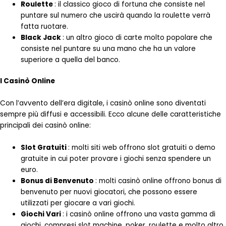
Roulette
: il classico gioco di fortuna che consiste nel
puntare sul numero che uscirà quando la roulette verrà
fatta ruotare.
Black Jack
: un altro gioco di carte molto popolare che
consiste nel puntare su una mano che ha un valore
superiore a quella del banco.
I Casinò Online
Con l’avvento dell’era digitale, i casinò online sono diventati
sempre più diffusi e accessibili. Ecco alcune delle caratteristiche
principali dei casinò online:
Slot Gratuiti
: molti siti web offrono slot gratuiti o demo
gratuite in cui poter provare i giochi senza spendere un
euro.
Bonus di Benvenuto
: molti casinò online offrono bonus di
benvenuto per nuovi giocatori, che possono essere
utilizzati per giocare a vari giochi.
Giochi Vari
: i casinò online offrono una vasta gamma di
giochi, compresi slot machine, poker, roulette e molto altro.