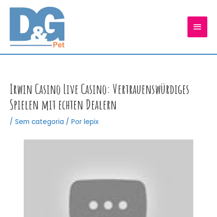
Ir
para
MEN
o
conteúdo
PRIN
Irwin Casino Live Casino: Vertrauenswürdiges
Spielen mit echten Dealern
/
Sem categoria
/ Por
lepix