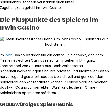
Spielerlebnis, sondern verstärken auch unser
Zugehörigkeitsgefühl im Irwin Casino.
Die Pluspunkte des Spielens im
Irwin Casino
Im
Irwin
Casino erfahren Sie ein echtes Spielerlebnis, das dem
Thrill eines echten Casinos in nichts hinterherhinkt – ganz
komfortabel von zu Hause aus. Dank verbesserter
Sicherheitsvorkehrungen sind Ihre privaten und finanziellen Daten
hervorragend gesichert, sodass Sie sich voll und ganz auf den
Spielvergnügen konzentrieren können. All diese Vorzüge machen
das Irwin Casino zur perfekten Wahl für alle, die ihr Online-
Spielerlebnis optimieren möchten.
Glaubwürdiges Spielerlebnis