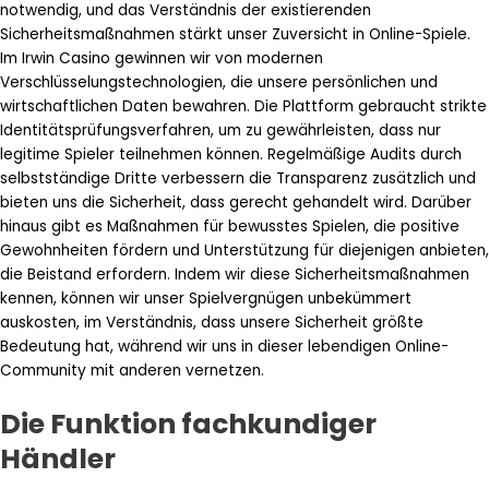
notwendig, und das Verständnis der existierenden
Sicherheitsmaßnahmen stärkt unser Zuversicht in Online-Spiele.
Im Irwin Casino gewinnen wir von modernen
Verschlüsselungstechnologien, die unsere persönlichen und
wirtschaftlichen Daten bewahren. Die Plattform gebraucht strikte
Identitätsprüfungsverfahren, um zu gewährleisten, dass nur
legitime Spieler teilnehmen können. Regelmäßige Audits durch
selbstständige Dritte verbessern die Transparenz zusätzlich und
bieten uns die Sicherheit, dass gerecht gehandelt wird. Darüber
hinaus gibt es Maßnahmen für bewusstes Spielen, die positive
Gewohnheiten fördern und Unterstützung für diejenigen anbieten,
die Beistand erfordern. Indem wir diese Sicherheitsmaßnahmen
kennen, können wir unser Spielvergnügen unbekümmert
auskosten, im Verständnis, dass unsere Sicherheit größte
Bedeutung hat, während wir uns in dieser lebendigen Online-
Community mit anderen vernetzen.
Die Funktion fachkundiger
Händler