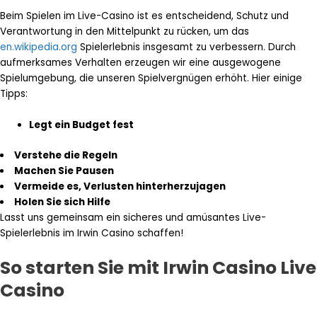
Beim Spielen im Live-Casino ist es entscheidend, Schutz und
Verantwortung in den Mittelpunkt zu rücken, um das
en.wikipedia.org
Spielerlebnis insgesamt zu verbessern. Durch
aufmerksames Verhalten erzeugen wir eine ausgewogene
Spielumgebung, die unseren Spielvergnügen erhöht. Hier einige
Tipps:
Legt ein Budget fest
Verstehe die Regeln
Machen Sie Pausen
Vermeide es, Verlusten hinterherzujagen
Holen Sie sich Hilfe
Lasst uns gemeinsam ein sicheres und amüsantes Live-
Spielerlebnis im Irwin Casino schaffen!
So starten Sie mit Irwin Casino Live
Casino