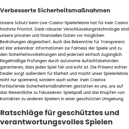
Verbesserte Sicherheitsmaßnahmen
Unsere Schutz beim Live-Casino-Spielerlebnis hat für Irwin Casino
höchste Priorität. Dank robuster Verschlüsselungstechnologie sind
unsere privaten und finanziellen Daten vor möglichen
Bedrohungen abgesichert. Auch das Bekenntnis für Transparenz
ist klar erkennbar: Informationen zur Fairness der Spiele und zu
den Sicherheitsvorkehrungen sind jederzeit einfach zugänglich.
Regelmäßige Prüfungen durch autonome Aufsichtsbehörden
garantieren, dass jedes Spiel fair und echt ist. Die Präsenz echter
Dealer sorgt außerdem für Klarheit und macht unser Spielerlebnis
nicht nur spannend, sondern auch sicher. Irwin Casinos
fortlaufende Sicherheitsmaßnahmen gestatten es uns, uns auf
das Wesentliche zu fokussieren: Spielspaß und das Knüpfen von
Kontakten zu anderen Spielern in einer geschützten Umgebung.
Ratschläge für geschütztes und
verantwortungsvolles Spielen