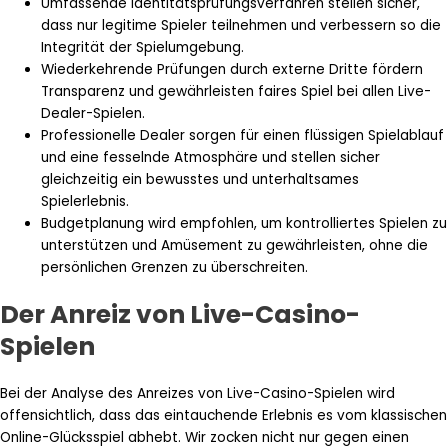
Umfassende Identitätsprüfungsverfahren stellen sicher,
dass nur legitime Spieler teilnehmen und verbessern so die
Integrität der Spielumgebung.
Wiederkehrende Prüfungen durch externe Dritte fördern
Transparenz und gewährleisten faires Spiel bei allen Live-
Dealer-Spielen.
Professionelle Dealer sorgen für einen flüssigen Spielablauf
und eine fesselnde Atmosphäre und stellen sicher
gleichzeitig ein bewusstes und unterhaltsames
Spielerlebnis.
Budgetplanung wird empfohlen, um kontrolliertes Spielen zu
unterstützen und Amüsement zu gewährleisten, ohne die
persönlichen Grenzen zu überschreiten.
Der Anreiz von Live-Casino-
Spielen
Bei der Analyse des Anreizes von Live-Casino-Spielen wird
offensichtlich, dass das eintauchende Erlebnis es vom klassischen
Online-Glücksspiel abhebt. Wir zocken nicht nur gegen einen