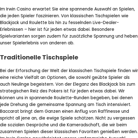
Im Irwin Casino erwartet Sie eine spannende Auswahl an Spielen,
die jeden Spieler faszinieren. Von klassischen Tischspielen wie
Blackjack und Roulette bis hin zu fesselnden Live-Dealer-
Erlebnissen – hier ist für jeden etwas dabei. Besondere
Spielvarianten sorgen zudem für zusätzliche Spannung und heben
unser Spielerlebnis von anderen ab.
Traditionelle Tischspiele
Bei der Erforschung der Welt der klassischen Tischspiele finden wir
eine reiche Vielfalt an Optionen, die sowohl geübte Spieler als
auch Neulinge begeistern. Von der Eleganz des Blackjack bis zum
strategischen Reiz des Pokers ist für jeden etwas dabei. Wir
können uns in spannende Roulette-Runden begeben, bei denen
jede Drehung die gemeinsame Spannung am Tisch intensiviert.
Baccarat bringt dem Ganzen einen Anflug von Raffinesse und
spricht all jene an, die ewige Spiele schätzen. Nicht zu vergessen
die sozialen Gespräche und die Kameradschaft, die wir beim
zusammen Spielen dieser klassischen Favoriten genießen werden.