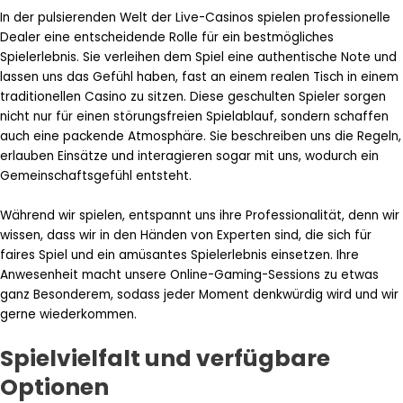
In der pulsierenden Welt der Live-Casinos spielen professionelle
Dealer eine entscheidende Rolle für ein bestmögliches
Spielerlebnis. Sie verleihen dem Spiel eine authentische Note und
lassen uns das Gefühl haben, fast an einem realen Tisch in einem
traditionellen Casino zu sitzen. Diese geschulten Spieler sorgen
nicht nur für einen störungsfreien Spielablauf, sondern schaffen
auch eine packende Atmosphäre. Sie beschreiben uns die Regeln,
erlauben Einsätze und interagieren sogar mit uns, wodurch ein
Gemeinschaftsgefühl entsteht.
Während wir spielen, entspannt uns ihre Professionalität, denn wir
wissen, dass wir in den Händen von Experten sind, die sich für
faires Spiel und ein amüsantes Spielerlebnis einsetzen. Ihre
Anwesenheit macht unsere Online-Gaming-Sessions zu etwas
ganz Besonderem, sodass jeder Moment denkwürdig wird und wir
gerne wiederkommen.
Spielvielfalt und verfügbare
Optionen