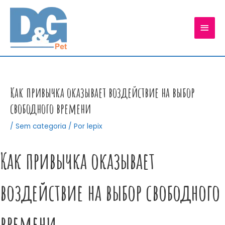
Ir
para
MEN
o
conteúdo
PRIN
Как привычка оказывает воздействие на выбор
свободного времени
/
Sem categoria
/ Por
lepix
Как привычка оказывает
воздействие на выбор свободного
времени