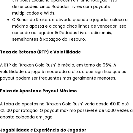
Símbolos Escalona aparecem em uma rotação. Isso
desencadeia cinco Rodadas Livres com payouts
multiplicados e Wilds.
O Bônus do Kraken: é ativado quando o jogador coloca a
máxima aposta e alcança cinco linhas de vencedor. Isso
concede ao jogador 15 Rodadas Livres adicionais,
semelhantes à Rotação do Tesouro.
Taxa de Retorno (RTP) e Volatilidade
A RTP da "Kraken Gold Rush" é média, em torno de 96%. A
volatilidade do jogo é moderada a alta, o que significa que os
payout podem ser frequentes mas geralmente menores.
Faixa de Apostas e Payout Máximo
A faixa de apostas na "Kraken Gold Rush" varia desde €0,10 até
€5.00 por rotação. O payout máximo possível é de 5000 vezes a
aposta colocada em jogo.
Jogabilidade e Experiência do Jogador