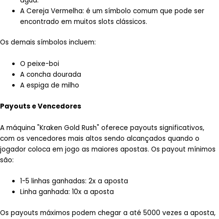
água.
A Cereja Vermelha: é um símbolo comum que pode ser
encontrado em muitos slots clássicos.
Os demais símbolos incluem:
O peixe-boi
A concha dourada
A espiga de milho
Payouts e Vencedores
A máquina "Kraken Gold Rush" oferece payouts significativos,
com os vencedores mais altos sendo alcançados quando o
jogador coloca em jogo as maiores apostas. Os payout mínimos
são:
1-5 linhas ganhadas: 2x a aposta
Linha ganhada: 10x a aposta
Os payouts máximos podem chegar a até 5000 vezes a aposta,