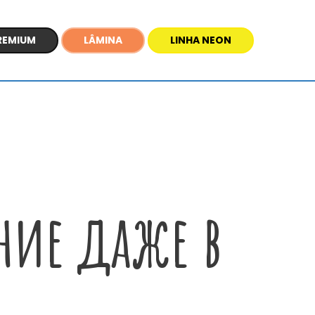
REMIUM
LÂMINA
LINHA NEON
ние даже в