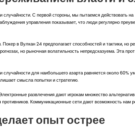
и случайности. С первой стороны, мы пытаемся действовать на 
аблуждения управления показывает, что люди регулярно преув
окер в Вулкан 24 предполагает способностей и тактики, но ре
прогнозах, но рыночная волатильность непредсказуема. Эта пр
и случайности для наибольшего азарта равняется около 60% ум
 лишает смысла попытки и стратегию.
 Электронные развлечения дают игрокам множество альтернатив
 противников. Коммуникационные сети дают возможность нам ре
делает опыт острее