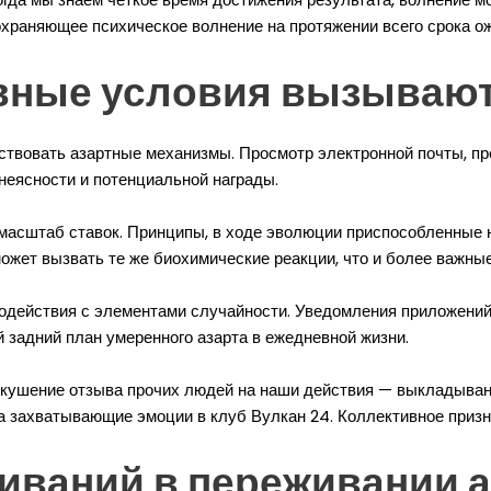
охраняющее психическое волнение на протяжении всего срока о
евные условия вызываю
ствовать азартные механизмы. Просмотр электронной почты, п
неясности и потенциальной награды.
масштаб ставок. Принципы, в ходе эволюции приспособленные 
ожет вызвать те же биохимические реакции, что и более важны
модействия с элементами случайности. Уведомления приложений
 задний план умеренного азарта в ежедневной жизни.
кушение отзыва прочих людей на наши действия — выкладывани
за захватывающие эмоции в клуб Вулкан 24. Коллективное призн
иваний в переживании а