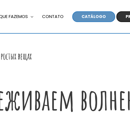
QUE FAZEMOS
CONTATO
CATÁLOGO
P
ростых вещах
еживаем волне