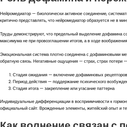
Нейромедиатор — биологически активное соединение, система
критично представлять, что нейромедиатор образуется не в мин
Труды демонстрируют, что предельный выделение дофамина со
максимума не при провозглашении итогов, а в ходе воображен
Эмоциональная система плотно соединена с дофаминовыми ме
обратную связь. Негативные ощущения — страх, страх потери 
Стадия ожидания — включение дофаминовых рецепторо
Период действия — поддержание психического возбужде
Стадия итога — закрепление или угасание паттерна
Индивидуальные дифференциации в восприимчивости к гормону
официальный сайт. Врожденные элементы, житейский опыт и т
Как волнение связан с 