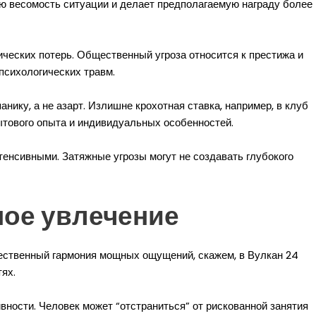
ю весомость ситуации и делает предполагаемую награду более
ческих потерь. Общественный угроза относится к престижа и
психологических травм.
ику, а не азарт. Излишне крохотная ставка, например, в клуб
ытового опыта и индивидуальных особенностей.
енсивными. Затяжные угрозы могут не создавать глубокого
ное увлечение
тественный гармония мощных ощущений, скажем, в Вулкан 24
ях.
вности. Человек может “отстраниться” от рискованной занятия