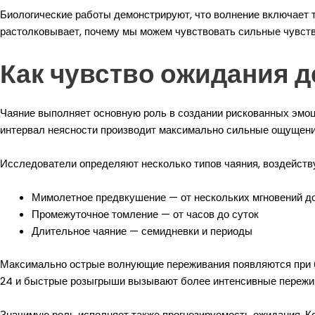
Биологические работы демонстрируют, что волнение включает 
растолковывает, почему мы можем чувствовать сильные чувства
Как чувство ожидания д
Чаяние выполняет основную роль в создании рискованных эмоц
интервал неясности производит максимально сильные ощущени
Исследователи определяют несколько типов чаяния, воздейств
Мимолетное предвкушение — от нескольких мгновений д
Промежуточное томление — от часов до суток
Длительное чаяние — семидневки и периоды
Максимально острые волнующие переживания появляются при б
24 и быстрые розыгрыши вызывают более интенсивные пережив
Значимую роль исполняет также прогнозируемость ожидания. Ко