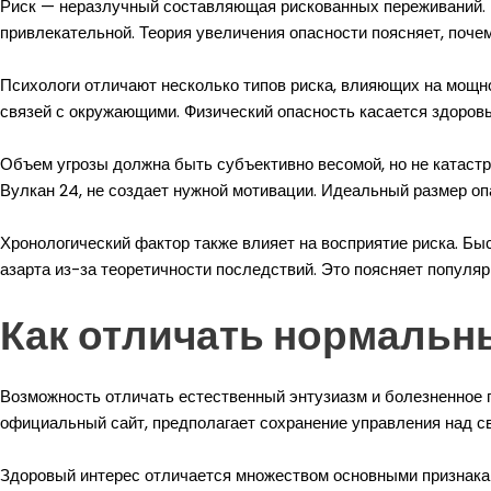
Риск — неразлучный составляющая рискованных переживаний. 
привлекательной. Теория увеличения опасности поясняет, поч
Психологи отличают несколько типов риска, влияющих на мощно
связей с окружающими. Физический опасность касается здоровь
Объем угрозы должна быть субъективно весомой, но не катастро
Вулкан 24, не создает нужной мотивации. Идеальный размер оп
Хронологический фактор также влияет на восприятие риска. Бы
азарта из-за теоретичности последствий. Это поясняет популя
Как отличать нормальн
Возможность отличать естественный энтузиазм и болезненное 
официальный сайт, предполагает сохранение управления над св
Здоровый интерес отличается множеством основными признаками