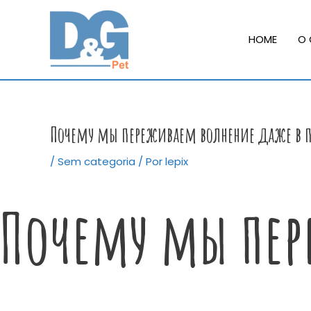
Ir
para
HOME
O 
o
conteúdo
Почему мы переживаем волнение даже в п
/
Sem categoria
/ Por
lepix
Почему мы пер