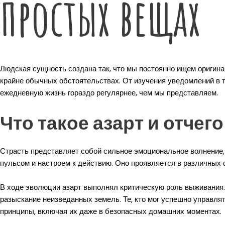
простых вещах
Людская сущность создана так, что мы постоянно ищем оригина
крайне обычных обстоятельствах. От изучения уведомлений в 
ежедневную жизнь гораздо регулярнее, чем мы представляем.
Что такое азарт и отчег
Страсть представляет собой сильное эмоциональное волнение,
пульсом и настроем к действию. Оно проявляется в различных 
В ходе эволюции азарт выполнял критическую роль выживания.
разыскание неизведанных земель. Те, кто мог успешно управлят
принципы, включая их даже в безопасных домашних моментах.