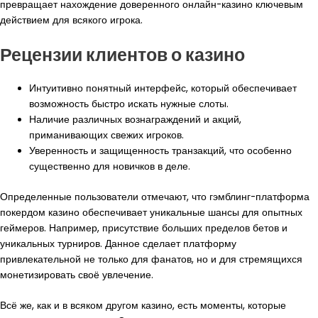
превращает нахождение доверенного онлайн-казино ключевым
действием для всякого игрока.
Рецензии клиентов о казино
Интуитивно понятный интерфейс, который обеспечивает
возможность быстро искать нужные слоты.
Наличие различных вознаграждений и акций,
приманивающих свежих игроков.
Уверенность и защищенность транзакций, что особенно
существенно для новичков в деле.
Определенные пользователи отмечают, что гэмблинг-платформа
покердом казино обеспечивает уникальные шансы для опытных
геймеров. Например, присутствие больших пределов бетов и
уникальных турниров. Данное сделает платформу
привлекательной не только для фанатов, но и для стремящихся
монетизировать своё увлечение.
Всё же, как и в всяком другом казино, есть моменты, которые