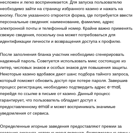
несложен и легко воспринимается. Для запуска пользователю
необходимо зайти на страницу избранного казино и нажать на
кнопку. После указанного откроется форма, где потребуется ввести
персональные сведения: наименование, фамилию, адрес
электронной почты и телефонный номер. Крайне важно применять
свежую сведения, поскольку она может потребоваться для
идентификации личности и возвращения доступа к профилю.
После заполнения бланка участник необходимо сгенерировать
надежный пароль. Советуется использовать микс состоящую из
литер, числовых знаков и особых знаков для повышения защиты.
Некоторые казино вдобавок дают шанс подбора тайного запроса,
который поможет обновить доступ при потере пароля. Завершив
процесс регистрации, необходимо подтвердить адрес e-mail,
перейдя по ссылке в письме от казино. Данный процесс
гарантирует, что пользователь обладает доступ к
предоставленному email и может воспринимать значимые
уведомления от сервиса.
Определенные игорные заведения предоставляют премии за
создание аккаунта, которые могут включать безвозмездные спины