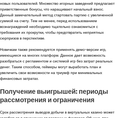
новых пользователей. Множество игорных заведений предлагают
приветственные бонусы, что наращивают начальный взнос.
Данный замечательный метод стартовать партию с увеличенной
суммой на счету. Тем не менее, перед использованием
вознаграждений необходимо тщательно ознакомиться с
требования их прокрутки, чтобы предотвратить неприятных
сюрпризов в перспективе.
Новичкам также рекомендуется применять демо-версии игр,
имеющиеся на многих платформ. Данное дает возможность
разобраться с регламентом и системой игр без затрат реальных
денег. Таким способом, геймеры могут выработать план и
увеличить свои возможности на триумф при минимальных
финансовых затратах.
Получение выигрышей: периоды
рассмотрения и ограничения
Срок рассмотрения выводов добычи в виртуальных казино может