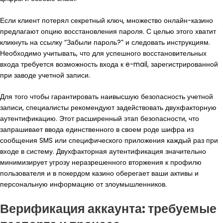
Если клиент потерял секретный ключ, множество онлайн-казино
предлагают опцию восстановления пароля. С целью этого хватит
кликнуть на ссылку “Забыли пароль?” и следовать инструкциям.
Необходимо учитывать, что для успешного восстановительных
входа требуется возможность входа к e-mail, зарегистрированной
при заводе учетной записи.
Для того чтобы гарантировать наивысшую безопасность учетной
записи, специалисты рекомендуют задействовать двухфакторную
аутентификацию. Этот расширенный этап безопасности, что
запрашивает ввода единственного в своем роде шифра из
сообщения SMS или специфического приложения каждый раз при
входе в систему. Двухфакторная аутентификация значительно
минимизирует угрозу неразрешенного вторжения к профилю
пользователя и в покердом казино оберегает ваши активы и
персональную информацию от злоумышленников.
Верификация аккаунта: требуемые