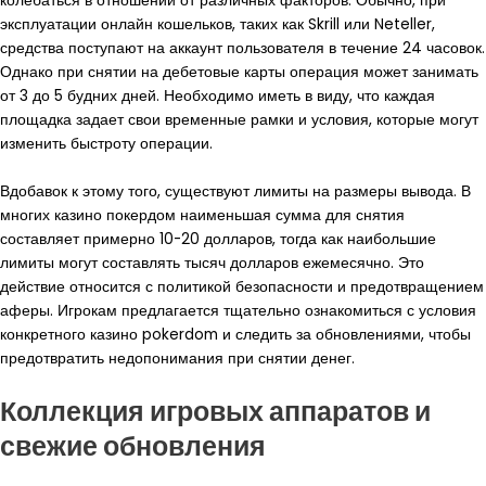
колебаться в отношении от различных факторов. Обычно, при
эксплуатации онлайн кошельков, таких как Skrill или Neteller,
средства поступают на аккаунт пользователя в течение 24 часовок.
Однако при снятии на дебетовые карты операция может занимать
от 3 до 5 будних дней. Необходимо иметь в виду, что каждая
площадка задает свои временные рамки и условия, которые могут
изменить быстроту операции.
Вдобавок к этому того, существуют лимиты на размеры вывода. В
многих казино покердом наименьшая сумма для снятия
составляет примерно 10-20 долларов, тогда как наибольшие
лимиты могут составлять тысяч долларов ежемесячно. Это
действие относится с политикой безопасности и предотвращением
аферы. Игрокам предлагается тщательно ознакомиться с условия
конкретного казино pokerdom и следить за обновлениями, чтобы
предотвратить недопонимания при снятии денег.
Коллекция игровых аппаратов и
свежие обновления