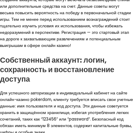
или дополнительные средства на счет. Данные советы могут
весьма повысить вероятность на победу в первоначальной стадии
игры. Тем не менее перед использованием вознаграждений стоит
тщательно изучить условия их использования, чтобы избежать
недоразумений в перспективе. Регистрация — это стартовый этап
на дороге к захватывающим развлечениям и потенциальным
выигрышам в сфере онлайн казино!
Собственный аккаунт: логин,
сохранность и восстановление
доступа
Для успешного авторизации в индивидуальный кабинет на сайте
онлайн-казино pokerdom, клиенту требуется вписать свои учетные
данные: имя пользователя и код доступа. Эти данные советуется
хранить в защищённом хранилище, избегая употребления легких
сочетаний, таких как “123456” или “password”. Безопасный код
обязан иметь минимум 8 элементов, содержит капитальные буквы,
цифры и особые знаки.