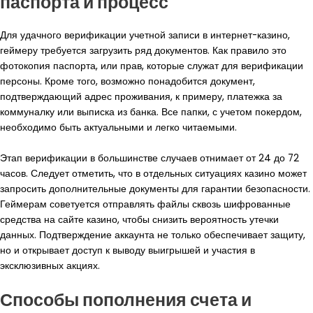
паспорта и процесс
Для удачного верификации учетной записи в интернет-казино,
геймеру требуется загрузить ряд документов. Как правило это
фотокопия паспорта, или прав, которые служат для верификации
персоны. Кроме того, возможно понадобится документ,
подтверждающий адрес проживания, к примеру, платежка за
коммуналку или выписка из банка. Все папки, с учетом покердом,
необходимо быть актуальными и легко читаемыми.
Этап верификации в большинстве случаев отнимает от 24 до 72
часов. Следует отметить, что в отдельных ситуациях казино может
запросить дополнительные документы для гарантии безопасности.
Геймерам советуется отправлять файлы сквозь шифрованные
средства на сайте казино, чтобы снизить вероятность утечки
данных. Подтверждение аккаунта не только обеспечивает защиту,
но и открывает доступ к выводу выигрышей и участия в
эксклюзивных акциях.
Способы пополнения счета и