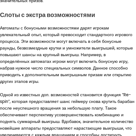
значительных призов.
Слоты с экстра возможностями
Автоматы с бонусными возможностями дарят игрокам
увлекательный опыт, который превосходит стандартного игрового
процесса. Эти возможности могут включать в себя бонусные
раунды, безвозмездные крутки и умножители выигрышей, которые
повышают шансы на крупный выигрыш. Например, в
определённых автоматах игроки могут включить бонусную игру,
набрав нужное число специальных символов. Данное способно
приводить к дополнительным выигрышным призам или открытию
других этапов игры.
Одной из известных доп. возможностей становится функция “Re-
spin”, которая предоставляет шанс геймеру снова крутить барабан
после неуспешного вращения за небольшую плату. Такое
обеспечивает перспективу усовершенствовать комбинацию и
поднять суммарный выигрыш. Вдобавок, значительное количество
новейшие аппараты предоставляют нарастающие выигрыши, что
увеличиваются с каждым вращением и способны достигнуть