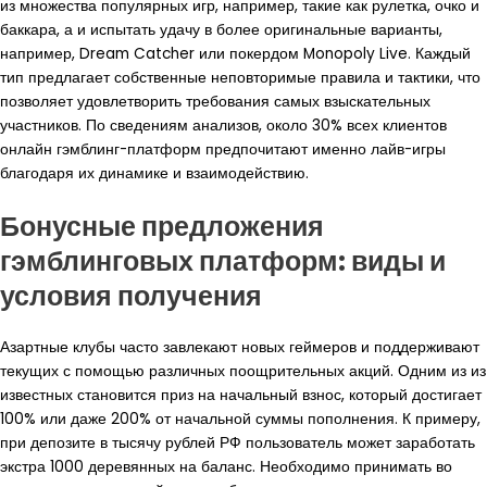
из множества популярных игр, например, такие как рулетка, очко и
баккара, а и испытать удачу в более оригинальные варианты,
например, Dream Catcher или покердом Monopoly Live. Каждый
тип предлагает собственные неповторимые правила и тактики, что
позволяет удовлетворить требования самых взыскательных
участников. По сведениям анализов, около 30% всех клиентов
онлайн гэмблинг-платформ предпочитают именно лайв-игры
благодаря их динамике и взаимодействию.
Бонусные предложения
гэмблинговых платформ: виды и
условия получения
Азартные клубы часто завлекают новых геймеров и поддерживают
текущих с помощью различных поощрительных акций. Одним из из
известных становится приз на начальный взнос, который достигает
100% или даже 200% от начальной суммы пополнения. К примеру,
при депозите в тысячу рублей РФ пользователь может заработать
экстра 1000 деревянных на баланс. Необходимо принимать во