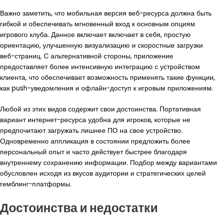
Важно заметить, что мобильная версия веб-ресурса должна быть
гибкой и обеспечивать мгновенный вход к основным опциям
игрового клуба. Данное включает включает в себя, простую
ориентацию, улучшенную визуализацию и скоростные загрузки
веб-страниц. С альтернативной стороны, приложение
предоставляет более интенсивную интеграцию с устройством
клиента, что обеспечивает возможность применять такие функции,
как push-уведомления и офлайн-доступ к игровым приложениям.
Любой из этих видов содержит свои достоинства. Портативная
вариант интернет-ресурса удобна для игроков, которые не
предпочитают загружать лишнее ПО на свое устройство.
Одновременно аппликация в состоянии предложить более
персональный опыт и часто действует быстрее благодаря
внутреннему сохранению информации. Подбор между вариантами
обусловлен исходя из вкусов аудитории и стратегических целей
гемблинг-платформы.
Достоинства и недостатки