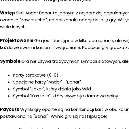
Wstęp
Slot Andar Bahar to jednym z najbardziej popularnych
oznacza "zawierucha", co doskonale oddaje istotę gry. W tym
wiele innych.
Projektowanie
Gra jest dostępna w kilku odmianach, ale wi
każda ze swoimi kartami i wygraniami. Podczas gry graczu z
Symbole
Gra nie używa tradycyjnych symboli slotowych, ale 
Karty tarokowe (0-9)
Specjalne karty "Andar" i "Bahar"
Symbol "Joker", który działa jako Wild
Symbol "Kaszeta", który wywołuje darmowe spiny
Payouts
Wyniki gry oparte są na kombinacji kart w obu kol
postawiona na "Bahar". Wyniki gry są następujące: