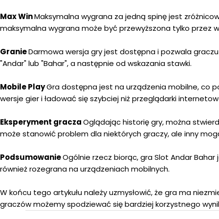
Max Win
Maksymalna wygrana za jedną spinę jest zróżnicowan
maksymalna wygrana może być przewyższona tylko przez wy
Granie
Darmowa wersja gry jest dostępna i pozwala graczu
"Andar" lub "Bahar", a następnie od wskazania stawki.
Mobile Play
Gra dostępna jest na urządzenia mobilne, co 
wersje gier i ładować się szybciej niż przeglądarki internetow
Eksperyment gracza
Oglądając historię gry, można stwier
może stanowić problem dla niektórych graczy, ale inny mog
Podsumowanie
Ogólnie rzecz biorąc, gra Slot Andar Bahar
również rozegrana na urządzeniach mobilnych.
W końcu tego artykułu należy uzmysłowić, że gra ma niezmie
graczów możemy spodziewać się bardziej korzystnego wynik