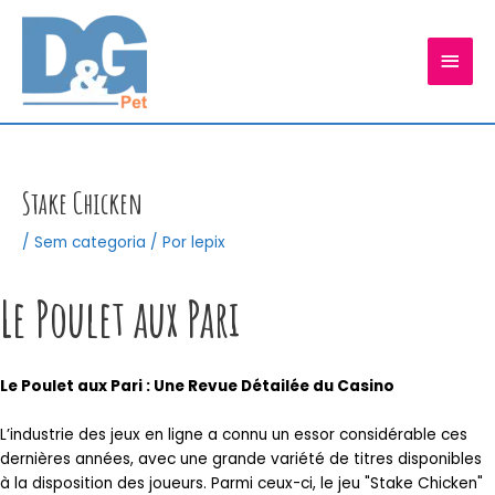
Ir
para
MEN
o
conteúdo
PRIN
Stake Chicken
/
Sem categoria
/ Por
lepix
Le Poulet aux Pari
Le Poulet aux Pari : Une Revue Détailée du Casino
L’industrie des jeux en ligne a connu un essor considérable ces
dernières années, avec une grande variété de titres disponibles
à la disposition des joueurs. Parmi ceux-ci, le jeu "Stake Chicken"