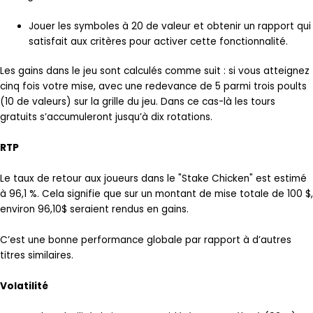
Jouer les symboles à 20 de valeur et obtenir un rapport qui
satisfait aux critères pour activer cette fonctionnalité.
Les gains dans le jeu sont calculés comme suit : si vous atteignez
cinq fois votre mise, avec une redevance de 5 parmi trois poults
(10 de valeurs) sur la grille du jeu. Dans ce cas-là les tours
gratuits s’accumuleront jusqu’à dix rotations.
RTP
Le taux de retour aux joueurs dans le "Stake Chicken" est estimé
à 96,1 %. Cela signifie que sur un montant de mise totale de 100 $,
environ 96,10$ seraient rendus en gains.
C’est une bonne performance globale par rapport à d’autres
titres similaires.
Volatilité