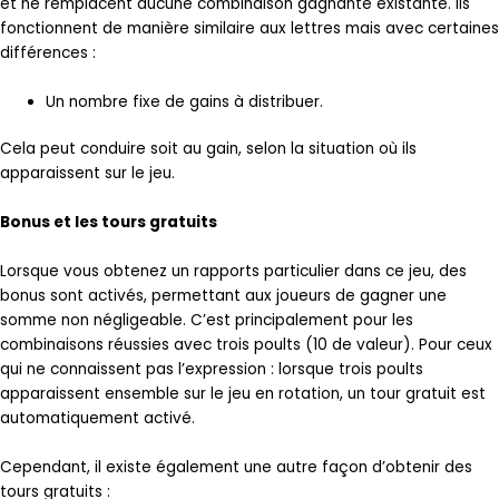
et ne remplacent aucune combinaison gagnante existante. Ils
fonctionnent de manière similaire aux lettres mais avec certaines
différences :
Un nombre fixe de gains à distribuer.
Cela peut conduire soit au gain, selon la situation où ils
apparaissent sur le jeu.
Bonus et les tours gratuits
Lorsque vous obtenez un rapports particulier dans ce jeu, des
bonus sont activés, permettant aux joueurs de gagner une
somme non négligeable. C’est principalement pour les
combinaisons réussies avec trois poults (10 de valeur). Pour ceux
qui ne connaissent pas l’expression : lorsque trois poults
apparaissent ensemble sur le jeu en rotation, un tour gratuit est
automatiquement activé.
Cependant, il existe également une autre façon d’obtenir des
tours gratuits :