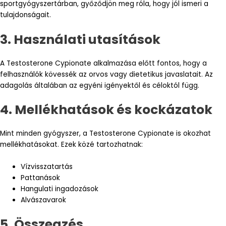
sportgyógyszertárban, győződjön meg róla, hogy jól ismeri a
tulajdonságait.
3. Használati utasítások
A Testosterone Cypionate alkalmazása előtt fontos, hogy a
felhasználók kövessék az orvos vagy dietetikus javaslatait. Az
adagolás általában az egyéni igényektől és céloktól függ.
4. Mellékhatások és kockázatok
Mint minden gyógyszer, a Testosterone Cypionate is okozhat
mellékhatásokat. Ezek közé tartozhatnak:
Vízvisszatartás
Pattanások
Hangulati ingadozások
Alvászavarok
5. Összegzés