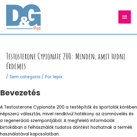
Ir
para
MEN
o
conteúdo
PRIN
Testosterone Cypionate 200: Minden, amit tudni
érdemes
/
Sem categoria
/ Por
lepix
Bevezetés
A Testosterone Cypionate 200 a testépítők és sportolók körében
népszerű választás, mivel rendkívül hatékony az izomnövelés és
a regeneráció szempontjából. A megfelelő információk
birtokában a felhasználók tudatos döntést hozhatnak a termék
használatával kapcsolatban.