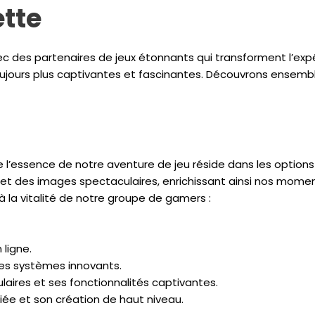
ette
ec des partenaires de jeux étonnants qui transforment l’e
toujours plus captivantes et fascinantes. Découvrons ensem
e l’essence de notre aventure de jeu réside dans les optio
et des images spectaculaires, enrichissant ainsi nos momen
 la vitalité de notre groupe de gamers :
 ligne.
es systèmes innovants.
aires et ses fonctionnalités captivantes.
ée et son création de haut niveau.