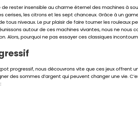
le de rester insensible au charme éternel des machines à sou
es cerises, les citrons et les sept chanceux. Grâce à un gam
e tous niveaux. Le pur plaisir de faire tourner les rouleaux
s réunissons autour de ces machines vivantes, nous ne nous 
on. Alors, pourquoi ne pas essayer ces classiques incontour
gressif
pot progressif, nous découvrons vite que ces jeux offrent un
gner des sommes d’argent qui peuvent changer une vie. C’es
: