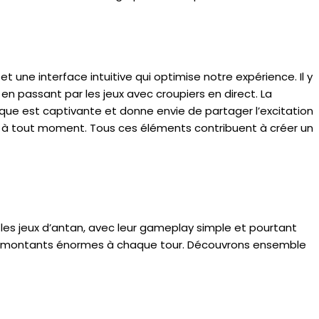
une interface intuitive qui optimise notre expérience. Il y
n passant par les jeux avec croupiers en direct. La
ique est captivante et donne envie de partager l’excitation
e à tout moment. Tous ces éléments contribuent à créer un
es jeux d’antan, avec leur gameplay simple et pourtant
 des montants énormes à chaque tour. Découvrons ensemble