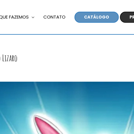
QUE FAZEMOS
CONTATO
CATÁLOGO
P
 Lizaro