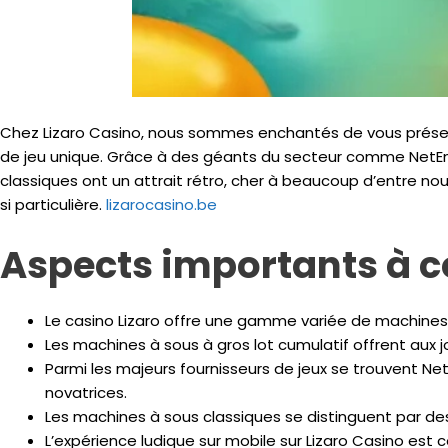
Chez Lizaro Casino, nous sommes enchantés de vous présent
de jeu unique. Grâce à des géants du secteur comme NetEnt
classiques ont un attrait rétro, cher à beaucoup d’entre no
si particulière.
lizarocasino.be
Aspects importants à c
Le casino Lizaro offre une gamme variée de machines à
Les machines à sous à gros lot cumulatif offrent aux
Parmi les majeurs fournisseurs de jeux se trouvent Net
novatrices.
Les machines à sous classiques se distinguent par des
L’expérience ludique sur mobile sur Lizaro Casino est