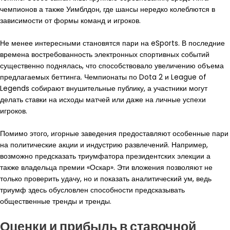
чемпионов а также Уимблдон, где шансы нередко колеблются в
зависимости от формы команд и игроков.
Не менее интересными становятся пари на eSports. В последние
времена востребованность электронных спортивных событий
существенно поднялась, что способствовало увеличению объема
предлагаемых беттинга. Чемпионаты по Dota 2 и League of
Legends собирают внушительные публику, а участники могут
делать ставки на исходы матчей или даже на личные успехи
игроков.
Помимо этого, игорные заведения предоставляют особенные пари
на политические акции и индустрию развлечений. Например,
возможно предсказать триумфатора президентских элекции а
также владельца премии «Оскар». Эти вложения позволяют не
только проверить удачу, но и показать аналитический ум, ведь
триумф здесь обусловлен способности предсказывать
общественные тренды и тренды.
Оценки и прибыль в ставочной