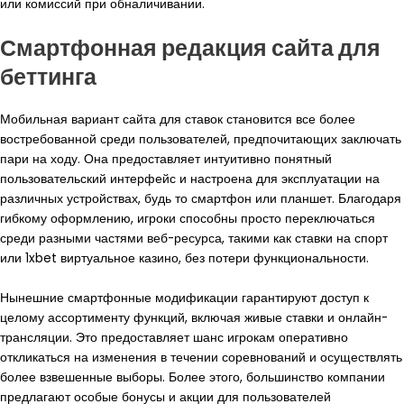
или комиссий при обналичивании.
Смартфонная редакция сайта для
беттинга
Мобильная вариант сайта для ставок становится все более
востребованной среди пользователей, предпочитающих заключать
пари на ходу. Она предоставляет интуитивно понятный
пользовательский интерфейс и настроена для эксплуатации на
различных устройствах, будь то смартфон или планшет. Благодаря
гибкому оформлению, игроки способны просто переключаться
среди разными частями веб-ресурса, такими как ставки на спорт
или 1xbet виртуальное казино, без потери функциональности.
Нынешние смартфонные модификации гарантируют доступ к
целому ассортименту функций, включая живые ставки и онлайн-
трансляции. Это предоставляет шанс игрокам оперативно
откликаться на изменения в течении соревнований и осуществлять
более взвешенные выборы. Более этого, большинство компании
предлагают особые бонусы и акции для пользователей