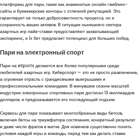
платформы для пари, такие как знаменитые онлайн гэмблинг-
сайты и букмекерские конторы с отличной репутацией. Это
гарантирует не только добросовестность процесса, но и
сохранность ваших активов. В ситуации нынешнего сектора
азартных игр лайв-ставки предоставляют захватывающий
экспириенс, и 1х бет предлагает потенциал для больших побед.
Пари на электронный спорт
Пари на eSports делаются все более популярными среди
любителей азартных игр. Киберспорт — это не просто развлечение,
а огромная отрасль с грандиозными выигрышами и
профессиональными командами. В минувшем сезоне масштаб
индустрии электронных спортивных пари достигал 13 миллиардов
долларов, и предсказывается его последующий подъем.
Сервисы для пари показывают многообразные виды бетсов,
включая бетсы на триумфатора состязания, конкретный результат
и даже число фрагов в матче. Для новичков существенно понять
условия каждой игры и команды, перед тем как делать ставки.