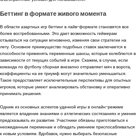
Беттинг в формате живого момента
В области азартных игр беттинг в лайв-формате становятся все
более востребованными. Это дает возможность геймерам
отзываться на ситуации мгновенно, изменяя свои стратегии на
лету. Основное преимущество подобных ставок заключается в
способности применять переменные шансы, которые колеблются в
зависимости от текущих событий в игре. Скажем, в случае, если
команда по футболу сборная внезапно отправляет мяч в ворота,
коэффициенты на ее триумф могут значительно уменьшиться.
Такое предоставляет исключительные перспективы для опытных
игроков, которые умеют анализировать обстановку и оперативно
принимать решения.
Одним из основных аспектов удачной игры в онлайн-режиме
является владение знаниями о атлетических состязаниях и умение
предсказывать их развитие. Участники обязаны приготовиться к
неожиданным переменам и обладать умением приспосабливаться
к новым условиям. Вдобавок, нужно выбирать безопасные