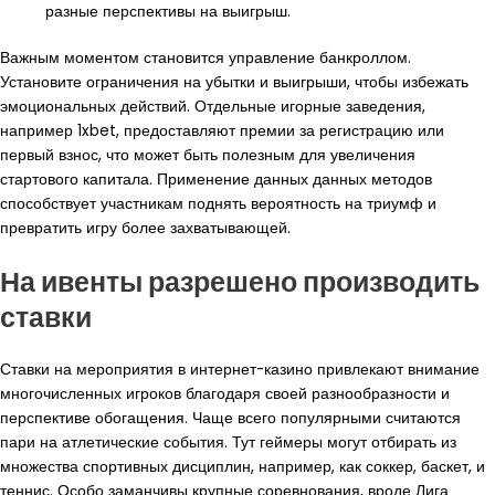
разные перспективы на выигрыш.
Важным моментом становится управление банкроллом.
Установите ограничения на убытки и выигрыши, чтобы избежать
эмоциональных действий. Отдельные игорные заведения,
например 1xbet, предоставляют премии за регистрацию или
первый взнос, что может быть полезным для увеличения
стартового капитала. Применение данных данных методов
способствует участникам поднять вероятность на триумф и
превратить игру более захватывающей.
На ивенты разрешено производить
ставки
Ставки на мероприятия в интернет-казино привлекают внимание
многочисленных игроков благодаря своей разнообразности и
перспективе обогащения. Чаще всего популярными считаются
пари на атлетические события. Тут геймеры могут отбирать из
множества спортивных дисциплин, например, как соккер, баскет, и
теннис. Особо заманчивы крупные соревнования, вроде Лига