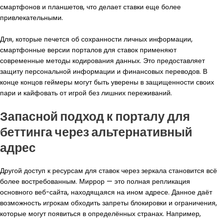
смартфонов и планшетов, что делает ставки еще более
привлекательными.
Для, которые печется об сохранности личных информации,
смартфонные версии порталов для ставок применяют
современные методы кодирования данных. Это предоставляет
защиту персональной информации и финансовых переводов. В
конце концов геймеры могут быть уверены в защищенности своих
пари и кайфовать от игрой без лишних переживаний.
Запасной подход к порталу для
беттинга через альтернативный
адрес
Другой доступ к ресурсам для ставок через зеркала становится всё
более востребованным. Миррор — это полная репликация
основного веб-сайта, находящаяся на ином адресе. Данное даёт
возможность игрокам обходить запреты блокировки и ограничения,
которые могут появиться в определённых странах. Например,