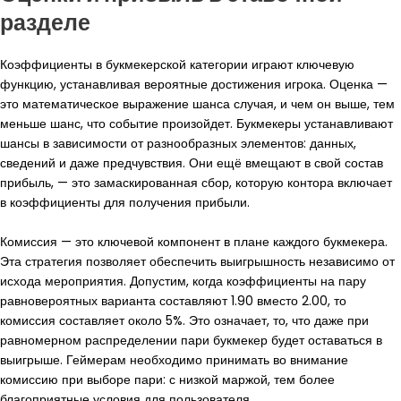
разделе
Коэффициенты в букмекерской категории играют ключевую
функцию, устанавливая вероятные достижения игрока. Оценка —
это математическое выражение шанса случая, и чем он выше, тем
меньше шанс, что событие произойдет. Букмекеры устанавливают
шансы в зависимости от разнообразных элементов: данных,
сведений и даже предчувствия. Они ещё вмещают в свой состав
прибыль, — это замаскированная сбор, которую контора включает
в коэффициенты для получения прибыли.
Комиссия — это ключевой компонент в плане каждого букмекера.
Эта стратегия позволяет обеспечить выигрышность независимо от
исхода мероприятия. Допустим, когда коэффициенты на пару
равновероятных варианта составляют 1.90 вместо 2.00, то
комиссия составляет около 5%. Это означает, то, что даже при
равномерном распределении пари букмекер будет оставаться в
выигрыше. Геймерам необходимо принимать во внимание
комиссию при выборе пари: с низкой маржой, тем более
благоприятные условия для пользователя.