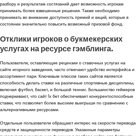
разбору и результатам состязаний дает возможность игрокам
принимать более взвешенные решения. Также необходимо
принимать во внимание доступность премий и акций, которые в
состоянии значительно повысить возможный призовой фонд.
Отклики игроков о букмекерских
услугах на ресурсе гэмблинга.
Пользователи, оставляющие рецензии о ставочных услугах на
сайте игорного заведения, часто отмечают удобство интерфейса и
ассортимент пари. Ключевым плюсом таких сайтов является
способность делать ставки на различные спортивные дисциплины,
включая футбол, баскет, и большой теннис. Большинство геймеров
подчеркивают, что сайт 1х бет обеспечивает конкурентоспособные
ставки, что позволяет более высокие выигрыши по сравнению с
альтернативными ресурсами.
Отдельные пользователи обращают интерес на скорости перевода
средств и защищенности переводов. Указанные параметры