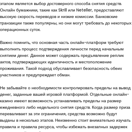
этапом является выбор достоверного способа снятия средств.
Онлайн бумажники, такие как Skrill или Neteller, предоставляют
высокую скорость переводов и низкие комиссии. Банковские
транзакции также популярны, но они могут требовать до некоторых
операционных суток.
Важно помнить, что основная часть онлайн-платформ требуют
выполнить процесс подтверждения личности перед начальным
снятием денег. Данное может содержать предъявление реплик
актов, подтверждающих идентичность и местоположение
проживания. Такой подход обуславливает безопасность обеих
участников и предупреждает обман.
Не забывайте о необходимости контролировать пределы на вывод
денег, заданные вашей игровой платформой. Отдельные онлайн-
казино имеют возможность устанавливать пределы на размер
ежедневного либо недельного снятия средств. Когда размер приза
переваливает за эти ограничения, средства возможно будут
выданы в несколько этапов. Неизменно стоит внимательно изучать
правила и правила ресурса, чтобы избежать внезапных задержек