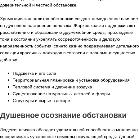
доверительной и честной обстановке.
Хроматическая палитра обстановки создает немедленное влияние
на душевное настроение человека. Жаркие краски поддерживают
расслаблению и образованию дружелюбной среды, прохладные
тона в состоянии укреплять сосредоточенность и деловую
направленность события. спинто казино подразумевает детального
селекции красочных подходов в согласии с планами и сущностью
действия.
Подсветка и его сила
Территориальная планировка и установка оборудования
Тепловой система и движение воздуха
Существование натуральных деталей и флоры
Структуры и сырье в декоре
Душевное осознание обстановки
Людская психика обладает удивительной способностью мгновенно
воспринимать чувственные символы окружающей среды. Данный