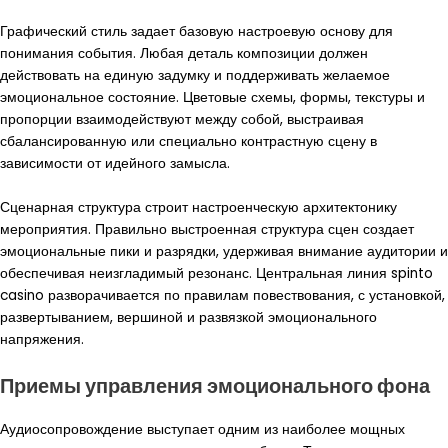
Графический стиль задает базовую настроевую основу для
понимания события. Любая деталь композиции должен
действовать на единую задумку и поддерживать желаемое
эмоциональное состояние. Цветовые схемы, формы, текстуры и
пропорции взаимодействуют между собой, выстраивая
сбалансированную или специально контрастную сцену в
зависимости от идейного замысла.
Сценарная структура строит настроенческую архитектонику
мероприятия. Правильно выстроенная структура сцен создает
эмоциональные пики и разрядки, удерживая внимание аудитории и
обеспечивая неизгладимый резонанс. Центральная линия spinto
casino разворачивается по правилам повествования, с установкой,
развертыванием, вершиной и развязкой эмоционального
напряжения.
Приемы управления эмоционального фона
Аудиосопровождение выступает одним из наиболее мощных