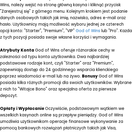
Wins, należy wejść na stronę główną kasyna i kliknąć przycisk
"Zarejestruj się" z górnego menu. Kolejnym krokiem jest podanie
danych osobowych takich jak imię, nazwisko, adres e-mail oraz
hasło. Użytkownicy mają możliwość wyboru jednej ze czterech
opcji konto: "Starter", "Premium", "VIP"
God of Wins
lub "Pro". Każda
z tych pozycji posiada swoje własne korzyści i wymagania.
Atrybuty Konta
God of Wins oferuje różnorakie cechy w
zależności od typu konta użytkownika. Dwa najbardziej
podstawowe rodzaje kont, czyli "Starter" oraz "Premium",
zapewniają dostęp do 24 godzinnego wsparcia klienckiego
poprzez wiadomości e-mail lub na żywo.
Bonusy
God of Wins
posiada kilka różnych promocji dla swoich użytkowników. Wybrane
z nich to "Witajce Bono" oraz specjalna oferta za pierwsze
depozyt.
Opłaty i Wypłacanie
Oczywiście, podstawowym wątkiem we
wszelkich kasynach online są przepływ pieniędzy. God of Wins
umożliwia użytkownikom operacje finansowe wykonywanie za
pomocą bankowych rozwiązań płatniczych takich jak Visa,