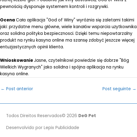
pewnością dysponuje systemem kontroli i rozgrywki.
Ocena
Cała aplikacja "God of Winy" wyróżnia się zaletami takimi
jaki: przydatne menu główne, wiele kanałów wsparcia użytkownika
oraz solidna polityka bezpiecznosci. Dzięki temu niepowtarzalny
produkt na rynku kasyna online ma szansę zdobyć jeszcze więcej
entuzjastycznych opinii klienta.
Wnioskowanie
Jasne, czytelnikowi powiedzie się dobrze "Bóg
Wielkich Wygranych" jako solidna i spójna aplikacja na rynku
kasyna online.
Post
←
Post anterior
Post seguinte
→
navigation
Todos Direitos Reservados© 2026
DeG Pet
Desenvolvido por
Lepix Publicidade