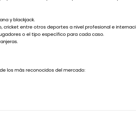
mana y blackjack.
, cricket entre otros deportes a nivel profesional e internaci
jugadores o el tipo específico para cada caso.
ranjeras.
 de los más reconocidos del mercado: