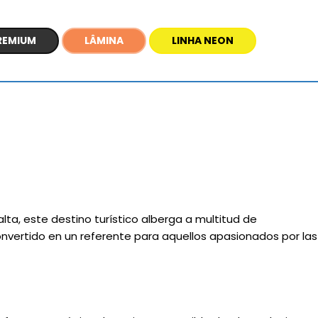
REMIUM
LÂMINA
LINHA NEON
ta, este destino turístico alberga a multitud de
convertido en un referente para aquellos apasionados por las