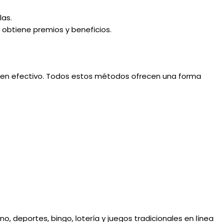
las.
r obtiene premios y beneficios.
ero en efectivo. Todos estos métodos ofrecen una forma
, deportes, bingo, lotería y juegos tradicionales en línea