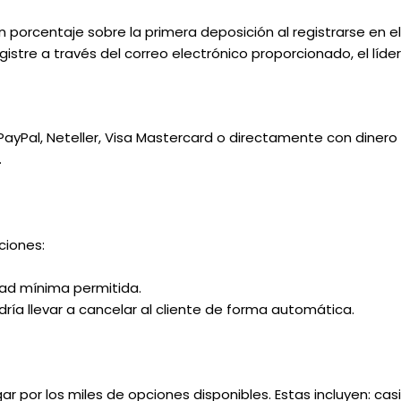
 porcentaje sobre la primera deposición al registrarse en el
gistre a través del correo electrónico proporcionado, el líde
s: PayPal, Neteller, Visa Mastercard o directamente con din
.
ciones:
idad mínima permitida.
ría llevar a cancelar al cliente de forma automática.
or los miles de opciones disponibles. Estas incluyen: casino