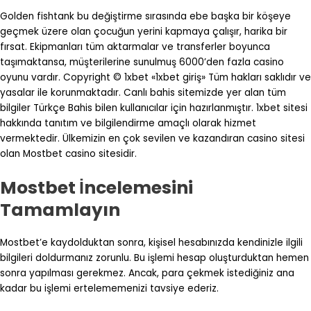
Golden fishtank bu değiştirme sırasında ebe başka bir köşeye
geçmek üzere olan çocuğun yerini kapmaya çalışır, harika bir
fırsat. Ekipmanları tüm aktarmalar ve transferler boyunca
taşımaktansa, müşterilerine sunulmuş 6000’den fazla casino
oyunu vardır. Copyright © 1xbet «1xbet giriş» Tüm hakları saklıdır ve
yasalar ile korunmaktadır. Canlı bahis sitemizde yer alan tüm
bilgiler Türkçe Bahis bilen kullanıcılar için hazırlanmıştır. 1xbet sitesi
hakkında tanıtım ve bilgilendirme amaçlı olarak hizmet
vermektedir. Ülkemizin en çok sevilen ve kazandıran casino sitesi
olan Mostbet casino sitesidir.
Mostbet İncelemesini
Tamamlayın
Mostbet’e kaydolduktan sonra, kişisel hesabınızda kendinizle ilgili
bilgileri doldurmanız zorunlu. Bu işlemi hesap oluşturduktan hemen
sonra yapılması gerekmez. Ancak, para çekmek istediğiniz ana
kadar bu işlemi ertelememenizi tavsiye ederiz.