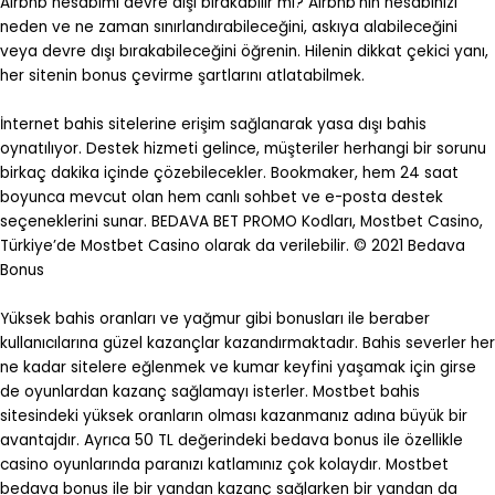
Airbnb hesabımı devre dışı bırakabilir mi? Airbnb’nin hesabınızı
neden ve ne zaman sınırlandırabileceğini, askıya alabileceğini
veya devre dışı bırakabileceğini öğrenin. Hilenin dikkat çekici yanı,
her sitenin bonus çevirme şartlarını atlatabilmek.
İnternet bahis sitelerine erişim sağlanarak yasa dışı bahis
oynatılıyor. Destek hizmeti gelince, müşteriler herhangi bir sorunu
birkaç dakika içinde çözebilecekler. Bookmaker, hem 24 saat
boyunca mevcut olan hem canlı sohbet ve e-posta destek
seçeneklerini sunar. BEDAVA BET PROMO Kodları, Mostbet Casino,
Türkiye’de Mostbet Casino olarak da verilebilir. © 2021 Bedava
Bonus
Yüksek bahis oranları ve yağmur gibi bonusları ile beraber
kullanıcılarına güzel kazançlar kazandırmaktadır. Bahis severler her
ne kadar sitelere eğlenmek ve kumar keyfini yaşamak için girse
de oyunlardan kazanç sağlamayı isterler. Mostbet bahis
sitesindeki yüksek oranların olması kazanmanız adına büyük bir
avantajdır. Ayrıca 50 TL değerindeki bedava bonus ile özellikle
casino oyunlarında paranızı katlamınız çok kolaydır. Mostbet
bedava bonus ile bir yandan kazanç sağlarken bir yandan da