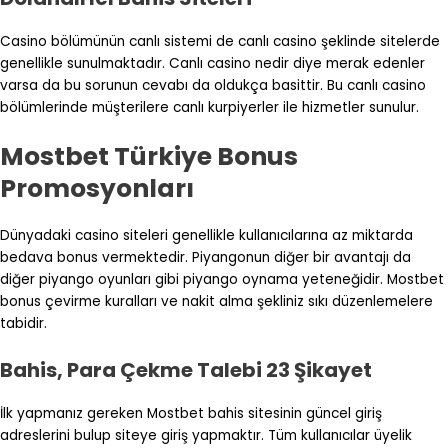
Casino bölümünün canlı sistemi de canlı casino şeklinde sitelerde
genellikle sunulmaktadır. Canlı casino nedir diye merak edenler
varsa da bu sorunun cevabı da oldukça basittir. Bu canlı casino
bölümlerinde müşterilere canlı kurpiyerler ile hizmetler sunulur.
Mostbet Türkiye Bonus
Promosyonları
Dünyadaki casino siteleri genellikle kullanıcılarına az miktarda
bedava bonus vermektedir. Piyangonun diğer bir avantajı da
diğer piyango oyunları gibi piyango oynama yeteneğidir. Mostbet
bonus çevirme kuralları ve nakit alma şekliniz sıkı düzenlemelere
tabidir.
Bahis, Para Çekme Talebi 23 Şikayet
İlk yapmanız gereken Mostbet bahis sitesinin güncel giriş
adreslerini bulup siteye giriş yapmaktır. Tüm kullanıcılar üyelik