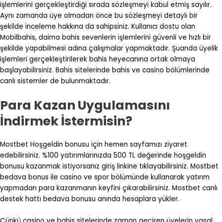
işlemlerini gerçekleştirdiği sırada sözleşmeyi kabul etmiş sayılır.
Aynı zamanda üye olmadan önce bu sözleşmeyi detaylı bir
şekilde inceleme hakkına da sahipsiniz. Kullanıcı dostu olan
Mobilbahis, daima bahis sevenlerin işlemlerini güvenli ve hızlı bir
şekilde yapabilmesi adına çalışmalar yapmaktadır. Şuanda üyelik
işlemleri gerçekleştirilerek bahis heyecanına ortak olmaya
başlayabilirsiniz. Bahis sitelerinde bahis ve casino bölümlerinde
canlı sistemler de bulunmaktadır.
Para Kazan Uygulamasını
İndirmek İstermisin?
Mostbet Hoşgeldin bonusu için hemen sayfamızı ziyaret
edebilirsiniz. %100 yatırımlarınızda 500 TL değerinde hoşgeldin
bonusu kazanmak istiyorsanız giriş linkine tıklayabilirsiniz. Mostbet
bedava bonus ile casino ve spor bölümünde kullanarak yatırım
yapmadan para kazanmanın keyfini çıkarabilirsiniz. Mostbet canlı
destek hattı bedava bonusu anında hesaplara yükler.
Çünkü casino ve bahis sitelerinde zaman geçiren üyelerin yasal