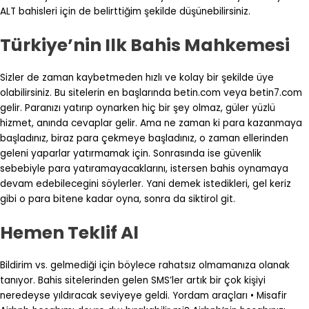
ALT bahisleri için de belirttiğim şekilde düşünebilirsiniz.
Türkiye’nin Ilk Bahis Mahkemesi
Sizler de zaman kaybetmeden hızlı ve kolay bir şekilde üye
olabilirsiniz. Bu sitelerin en başlarında betin.com veya betin7.com
gelir. Paranızı yatırıp oynarken hiç bir şey olmaz, güler yüzlü
hizmet, anında cevaplar gelir. Ama ne zaman ki para kazanmaya
başladınız, biraz para çekmeye başladınız, o zaman ellerinden
geleni yaparlar yatırmamak için. Sonrasında ise güvenlik
sebebiyle para yatıramayacaklarını, istersen bahis oynamaya
devam edebilecegini söylerler. Yani demek istedikleri, gel keriz
gibi o para bitene kadar oyna, sonra da siktirol git.
Hemen Teklif Al
Bildirim vs. gelmediği için böylece rahatsız olmamanıza olanak
tanıyor. Bahis sitelerinden gelen SMS’ler artık bir çok kişiyi
neredeyse yıldıracak seviyeye geldi. Yordam araçları • Misafir