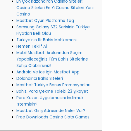
En Çok Kazandıran Casino Siteleri:
Casino Siteleri En Yi Casino Siteleri Yeni
Casino
Mostbet Oyun Platformu Tag
Samsung Galaxy S22 Serisinin Türkiye
Fiyatları Belli Oldu
Türkiye’nin Ilk Bahis Mahkemesi
Hemen Teklif Al
Mobil Mostbet: Aralarından Seçim
Yapabileceğiniz Tüm Bahis Sitelerine
Sahip Olabilirsiniz!
Android Ve Ios Için Mostbet App
Dolandırıcı Bahis Siteleri
Mostbet Türkiye Bonus Promosyonları
Bahis, Para Çekme Talebi 23 Şikayet
Para Kazan Uygulamasını İndirmek
İstermisin?
Mostbet Giriş Adresinde Neler Var?
Free Downloads Casino Slots Games