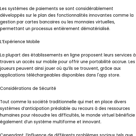
Les systèmes de paiements se sont considérablement
développés sur le plan des fonctionnalités innovantes comme la
gestion par cartes bancaires ou les monnaies virtuelles,
permettant un processus entièrement dématérialisé.
L’Expérience Mobile
La plupart des établissements en ligne proposent leurs services à
travers un accès sur mobile pour offrir une portabilité accrue. Les
joueurs peuvent ainsi jouer où qu’ils se trouvent, grâce aux
applications téléchargeables disponibles dans l'app store.
Considérations de Sécurité
Tout comme la société traditionnelle qui met en place divers
systèmes d’anticipation préalable au recours à des ressources
humaines pour résoudre les difficultés, le monde virtuel bénéficie
également d’un système multiforme et innovant.
Cependant, l’influence de différents problèmes sociaux tels que