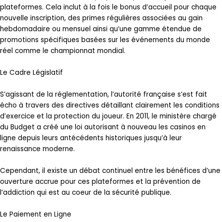
plateformes. Cela inclut à la fois le bonus d’accueil pour chaque
nouvelle inscription, des primes régulières associées au gain
hebdomadaire ou mensuel ainsi qu’une gamme étendue de
promotions spécifiques basées sur les événements du monde
réel comme le championnat mondial.
Le Cadre Législatif
S’agissant de la réglementation, l’autorité française s’est fait
écho à travers des directives détaillant clairement les conditions
d’exercice et la protection du joueur. En 2011, le ministère chargé
du Budget a créé une loi autorisant à nouveau les casinos en
ligne depuis leurs antécédents historiques jusqu’à leur
renaissance moderne.
Cependant, il existe un débat continuel entre les bénéfices d’une
ouverture accrue pour ces plateformes et la prévention de
l’addiction qui est au coeur de la sécurité publique.
Le Paiement en Ligne