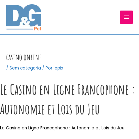
Ir
para
MEN
o
conteúdo
PRIN
casino online
/
Sem categoria
/ Por
lepix
Le Casino en Ligne Francophone :
Autonomie et Lois du Jeu
Le Casino en Ligne Francophone : Autonomie et Lois du Jeu