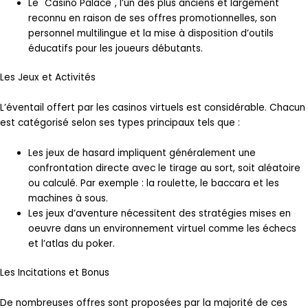
Le "Casino Palace", l’un des plus anciens et largement
reconnu en raison de ses offres promotionnelles, son
personnel multilingue et la mise à disposition d’outils
éducatifs pour les joueurs débutants.
Les Jeux et Activités
L’éventail offert par les casinos virtuels est considérable. Chacun
est catégorisé selon ses types principaux tels que :
Les jeux de hasard impliquent généralement une
confrontation directe avec le tirage au sort, soit aléatoire
ou calculé. Par exemple : la roulette, le baccara et les
machines à sous.
Les jeux d’aventure nécessitent des stratégies mises en
oeuvre dans un environnement virtuel comme les échecs
et l’atlas du poker.
Les Incitations et Bonus
De nombreuses offres sont proposées par la majorité de ces