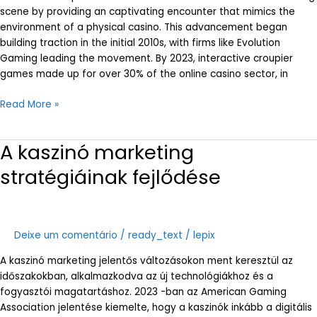
scene by providing an captivating encounter that mimics the
environment of a physical casino. This advancement began
building traction in the initial 2010s, with firms like Evolution
Gaming leading the movement. By 2023, interactive croupier
games made up for over 30% of the online casino sector, in
The
Read More »
Evolution
of
A kaszinó marketing
Live
Dealer
stratégiáinak fejlődése
Casinos
Deixe um comentário
/
ready_text
/
lepix
A kaszinó marketing jelentős változásokon ment keresztül az
időszakokban, alkalmazkodva az új technológiákhoz és a
fogyasztói magatartáshoz. 2023 -ban az American Gaming
Association jelentése kiemelte, hogy a kaszinók inkább a digitális