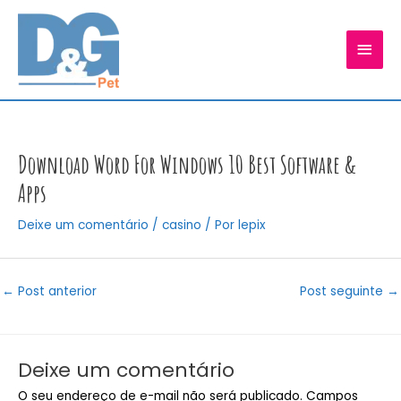
Ir
para
MEN
o
conteúdo
PRIN
Download Word For Windows 10 Best Software &
Apps
Deixe um comentário
/
casino
/ Por
lepix
Post
←
Post anterior
Post seguinte
→
navigation
Deixe um comentário
O seu endereço de e-mail não será publicado.
Campos