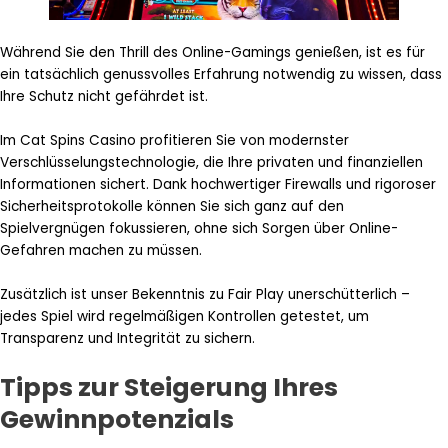
Während Sie den Thrill des Online-Gamings genießen, ist es für
ein tatsächlich genussvolles Erfahrung notwendig zu wissen, dass
Ihre Schutz nicht gefährdet ist.
Im Cat Spins Casino profitieren Sie von modernster
Verschlüsselungstechnologie, die Ihre privaten und finanziellen
Informationen sichert. Dank hochwertiger Firewalls und rigoroser
Sicherheitsprotokolle können Sie sich ganz auf den
Spielvergnügen fokussieren, ohne sich Sorgen über Online-
Gefahren machen zu müssen.
Zusätzlich ist unser Bekenntnis zu Fair Play unerschütterlich –
jedes Spiel wird regelmäßigen Kontrollen getestet, um
Transparenz und Integrität zu sichern.
Tipps zur Steigerung Ihres
Gewinnpotenzials