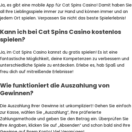
Ja, es gibt eine mobile App für Cat Spins Casino! Damit haben Sie
all Ihre Lieblingsspiele immer zur Hand und können immer und an
jedem Ort spielen. Verpassen Sie nicht das beste Spielerlebnis!
Kann ich bei Cat Spins Casino kostenlos
spielen?
Ja, im Cat Spins Casino kannst du gratis spielen! Es ist eine
fantastische Möglichkeit, deine Kompetenzen zu verbessern und
unterschiedliche Spiele zu entdecken. Erlebe es, hab Spaß und
freu dich auf mitreißende Erlebnisse!
Wie funktioniert die Auszahlung von
Gewinnen?
Die Auszahlung Ihrer Gewinne ist unkompliziert! Gehen Sie einfach
zur Kasse, wählen Sie „Auszahlung“, Ihre präferierte
Zahlungsmethode und geben Sie den Betrag ein. Überprüfen Sie
Ihre Angaben, klicken Sie auf „Absenden“ und schon bald sind Ihre
Gewinne auf Ihrem Konto! Viel Vergnügen!