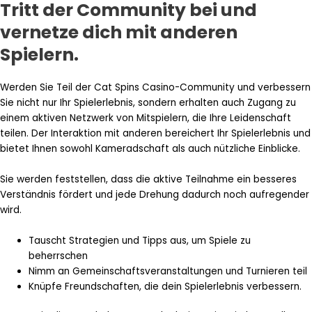
Tritt der Community bei und
vernetze dich mit anderen
Spielern.
Werden Sie Teil der Cat Spins Casino-Community und verbessern
Sie nicht nur Ihr Spielerlebnis, sondern erhalten auch Zugang zu
einem aktiven Netzwerk von Mitspielern, die Ihre Leidenschaft
teilen. Der Interaktion mit anderen bereichert Ihr Spielerlebnis und
bietet Ihnen sowohl Kameradschaft als auch nützliche Einblicke.
Sie werden feststellen, dass die aktive Teilnahme ein besseres
Verständnis fördert und jede Drehung dadurch noch aufregender
wird.
Tauscht Strategien und Tipps aus, um Spiele zu
beherrschen
Nimm an Gemeinschaftsveranstaltungen und Turnieren teil
Knüpfe Freundschaften, die dein Spielerlebnis verbessern.