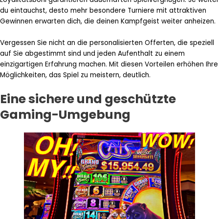
du eintauchst, desto mehr besondere Turniere mit attraktiven
Gewinnen erwarten dich, die deinen Kampfgeist weiter anheizen.
Vergessen Sie nicht an die personalisierten Offerten, die speziell
auf Sie abgestimmt sind und jeden Aufenthalt zu einem
einzigartigen Erfahrung machen. Mit diesen Vorteilen erhöhen Ihre
Möglichkeiten, das Spiel zu meistern, deutlich.
Eine sichere und geschützte
Gaming-Umgebung