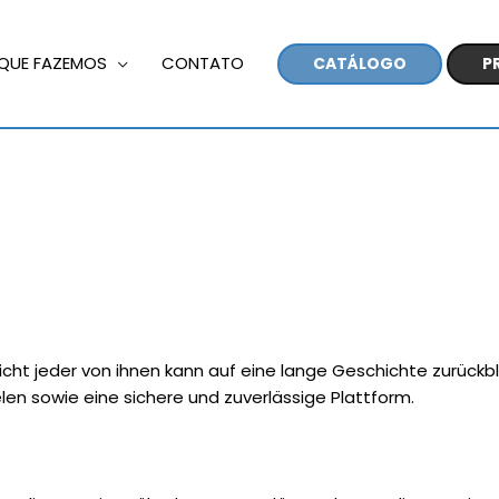
QUE FAZEMOS
CONTATO
CATÁLOGO
P
nicht jeder von ihnen kann auf eine lange Geschichte zurückbl
elen sowie eine sichere und zuverlässige Plattform.