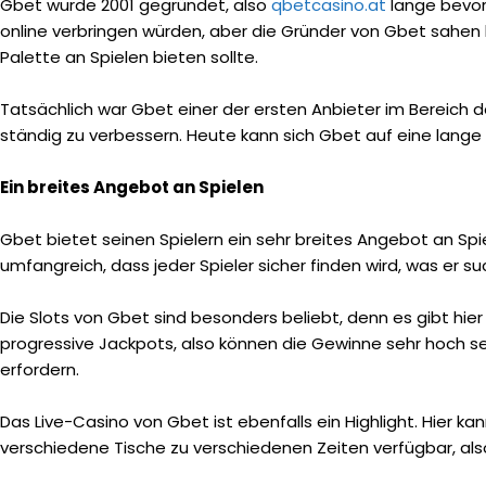
Gbet wurde 2001 gegründet, also
qbetcasino.at
lange bevor 
online verbringen würden, aber die Gründer von Gbet sahen b
Palette an Spielen bieten sollte.
Tatsächlich war Gbet einer der ersten Anbieter im Bereich de
ständig zu verbessern. Heute kann sich Gbet auf eine lange 
Ein breites Angebot an Spielen
Gbet bietet seinen Spielern ein sehr breites Angebot an Spiel
umfangreich, dass jeder Spieler sicher finden wird, was er su
Die Slots von Gbet sind besonders beliebt, denn es gibt hie
progressive Jackpots, also können die Gewinne sehr hoch sein
erfordern.
Das Live-Casino von Gbet ist ebenfalls ein Highlight. Hier 
verschiedene Tische zu verschiedenen Zeiten verfügbar, also