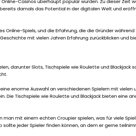
Online-Casinos überhaupt populär wurden. Zu dieser Zeit war
ereits damals das Potential in der digitalen Welt und eröffn
s Online-Spiels, und die Erfahrung, die die Gründer während 
Geschichte mit vielen Jahren Erfahrung zurückblicken und bie
en, darunter Slots, Tischspiele wie Roulette und Blackjack so
cht.
r eine enorme Auswahl an verschiedenen Spielern mit vielen 
. Die Tischspiele wie Roulette und Blackjack bieten eine and
kann man mit einem echten Croupier spielen, was für viele Sp
 sollte jeder Spieler finden können, an dem er gerne teilnim