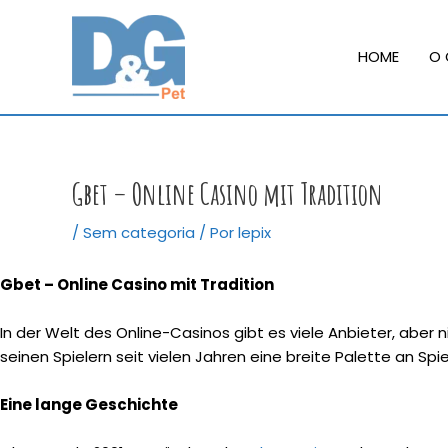
Ir
para
HOME
O 
o
conteúdo
Gbet – Online Casino mit Tradition
/
Sem categoria
/ Por
lepix
Gbet – Online Casino mit Tradition
In der Welt des Online-Casinos gibt es viele Anbieter, aber 
seinen Spielern seit vielen Jahren eine breite Palette an Spi
Eine lange Geschichte