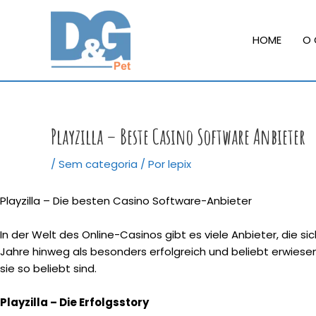
Ir
para
HOME
O 
o
conteúdo
Playzilla – Beste Casino Software Anbieter
/
Sem categoria
/ Por
lepix
Playzilla – Die besten Casino Software-Anbieter
In der Welt des Online-Casinos gibt es viele Anbieter, die 
Jahre hinweg als besonders erfolgreich und beliebt erwies
sie so beliebt sind.
Playzilla – Die Erfolgsstory