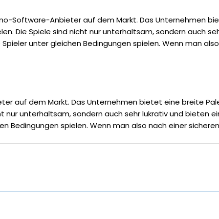
asino-Software-Anbieter auf dem Markt. Das Unternehmen biet
len. Die Spiele sind nicht nur unterhaltsam, sondern auch seh
 alle Spieler unter gleichen Bedingungen spielen. Wenn man a
ieter auf dem Markt. Das Unternehmen bietet eine breite Pale
ht nur unterhaltsam, sondern auch sehr lukrativ und bieten ei
eichen Bedingungen spielen. Wenn man also nach einer sicher