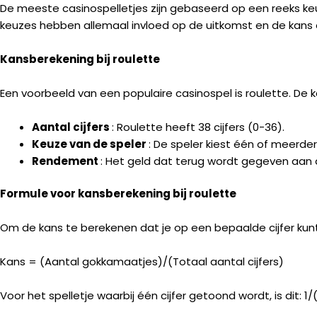
De meeste casinospelletjes zijn gebaseerd op een reeks keuz
keuzes hebben allemaal invloed op de uitkomst en de kans
Kansberekening bij roulette
Een voorbeeld van een populaire casinospel is roulette. De ka
Aantal cijfers
: Roulette heeft 38 cijfers (0-36).
Keuze van de speler
: De speler kiest één of meerdere 
Rendement
: Het geld dat terug wordt gegeven aan 
Formule voor kansberekening bij roulette
Om de kans te berekenen dat je op een bepaalde cijfer kun
Kans = (Aantal gokkamaatjes)/(Totaal aantal cijfers)
Voor het spelletje waarbij één cijfer getoond wordt, is dit: 1/