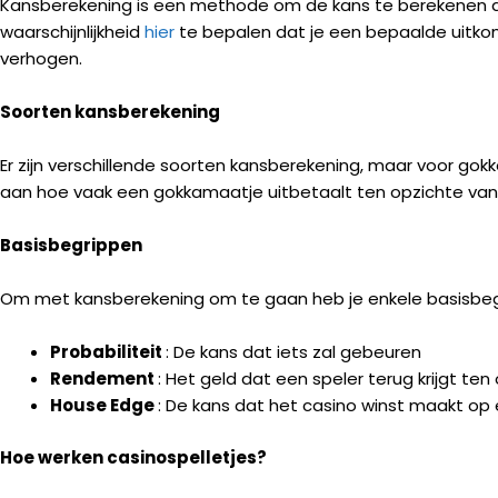
Kansberekening is een methode om de kans te berekenen da
waarschijnlijkheid
hier
te bepalen dat je een bepaalde uitkoms
verhogen.
Soorten kansberekening
Er zijn verschillende soorten kansberekening, maar voor go
aan hoe vaak een gokkamaatje uitbetaalt ten opzichte van 
Basisbegrippen
Om met kansberekening om te gaan heb je enkele basisbeg
Probabiliteit
: De kans dat iets zal gebeuren
Rendement
: Het geld dat een speler terug krijgt ten
House Edge
: De kans dat het casino winst maakt op e
Hoe werken casinospelletjes?