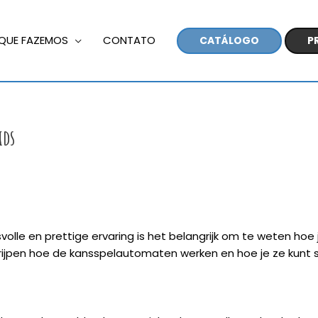
QUE FAZEMOS
CONTATO
CATÁLOGO
P
ids
olle en prettige ervaring is het belangrijk om te weten ho
egrijpen hoe de kansspelautomaten werken en hoe je ze kunt 