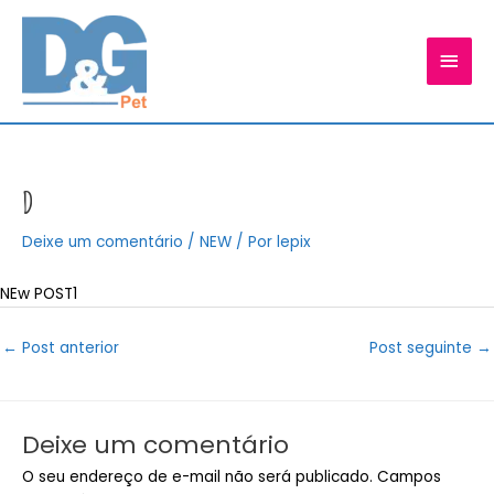
Ir
para
MEN
o
conteúdo
PRIN
D
Deixe um comentário
/
NEW
/ Por
lepix
NEw POST1
Post
←
Post anterior
Post seguinte
→
navigation
Deixe um comentário
O seu endereço de e-mail não será publicado.
Campos