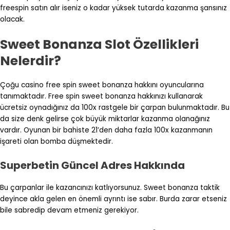
freespin satın alır iseniz o kadar yüksek tutarda kazanma şansınız
olacak.
Sweet Bonanza Slot Özellikleri
Nelerdir?
Çoğu casino free spin sweet bonanza hakkını oyuncularına
tanımaktadır. Free spin sweet bonanza hakkınızı kullanarak
ücretsiz oynadığınız da 100x rastgele bir çarpan bulunmaktadır. Bu
da size denk gelirse çok büyük miktarlar kazanma olanağınız
vardır. Oyunan bir bahiste 21’den daha fazla 100x kazanmanın
işareti olan bomba düşmektedir.
Superbetin Güncel Adres Hakkında
Bu çarpanlar ile kazancınızı katlıyorsunuz. Sweet bonanza taktik
deyince akla gelen en önemli ayrıntı ise sabır. Burda zarar etseniz
bile sabredip devam etmeniz gerekiyor.