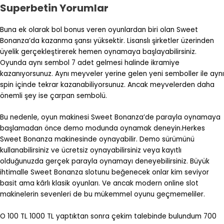
Superbetin Yorumlar
Buna ek olarak bol bonus veren oyunlardan biri olan Sweet
Bonanza’da kazanma şansı yüksektir. Lisanslı şirketler üzerinden
üyelik gerçekleştirerek hemen oynamaya başlayabilirsiniz.
Oyunda aynı sembol 7 adet gelmesi halinde ikramiye
kazanıyorsunuz. Aynı meyveler yerine gelen yeni semboller ile aynı
spin içinde tekrar kazanabiliyorsunuz. Ancak meyvelerden daha
önemli şey ise çarpan sembolü.
Bu nedenle, oyun makinesi Sweet Bonanza’de parayla oynamaya
başlamadan önce demo modunda oynamak deneyin.Herkes
Sweet Bonanza makinesinde oynayabilir. Demo sürümünü
kullanabilirsiniz ve ücretsiz oynayabilirsiniz veya kayıtlı
olduğunuzda gerçek parayla oynamayı deneyebilirsiniz. Büyük
ihtimalle Sweet Bonanza slotunu beğenecek onlar kim seviyor
basit ama kârlı klasik oyunları. Ve ancak modern online slot
makinelerin sevenleri de bu mükemmel oyunu geçmemeliler.
O 100 TL 1000 TL yaptıktan sonra çekim talebinde bulundum 700