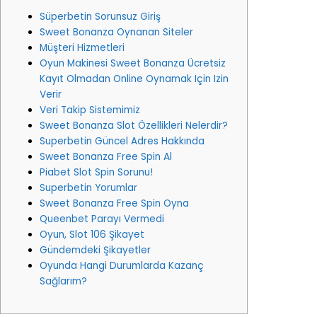
Süperbetin Sorunsuz Giriş
Sweet Bonanza Oynanan Siteler
Müşteri Hizmetleri
Oyun Makinesi Sweet Bonanza Ücretsiz
Kayıt Olmadan Online Oynamak Için Izin
Verir
Veri Takip Sistemimiz
Sweet Bonanza Slot Özellikleri Nelerdir?
Superbetin Güncel Adres Hakkında
Sweet Bonanza Free Spin Al
Piabet Slot Spin Sorunu!
Superbetin Yorumlar
Sweet Bonanza Free Spin Oyna
Queenbet Parayı Vermedi
Oyun, Slot 106 Şikayet
Gündemdeki Şikayetler
Oyunda Hangi Durumlarda Kazanç
Sağlarım?