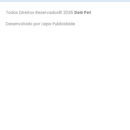
Todos Direitos Reservados© 2026
DeG Pet
Desenvolvido por
Lepix Publicidade